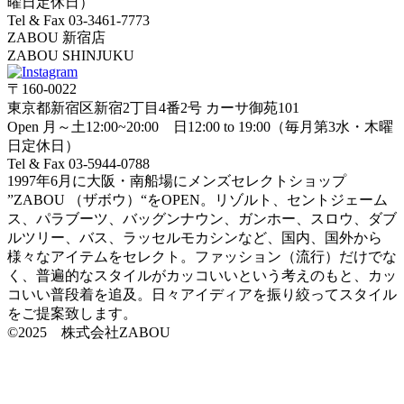
曜日定休日）
Tel & Fax 03-3461-7773
ZABOU 新宿店
ZABOU SHINJUKU
〒160-0022
東京都新宿区新宿2丁目4番2号 カーサ御苑101
Open 月～土12:00~20:00 日12:00 to 19:00（毎月第3水・木曜
日定休日）
Tel & Fax 03-5944-0788
1997年6月に大阪・南船場にメンズセレクトショップ
”ZABOU （ザボウ）“をOPEN。リゾルト、セントジェーム
ス、パラブーツ、バッグンナウン、ガンホー、スロウ、ダブ
ルツリー、バス、ラッセルモカシンなど、国内、国外から
様々なアイテムをセレクト。ファッション（流行）だけでな
く、普遍的なスタイルがカッコいいという考えのもと、カッ
コいい普段着を追及。日々アイディアを振り絞ってスタイル
をご提案致します。
©2025 株式会社ZABOU