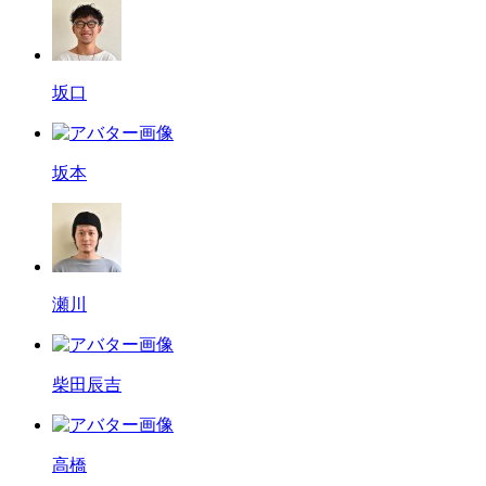
坂口
坂本
瀬川
柴田辰吉
高橋