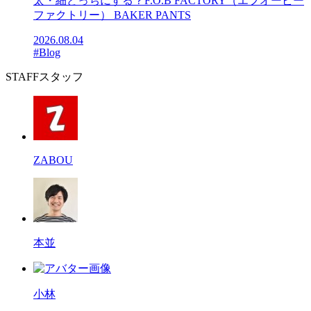
太・細どっちにする？F.O.B FACTORY（エフオービー
ファクトリー） BAKER PANTS
2026.08.04
#Blog
STAFF
スタッフ
ZABOU
本並
小林