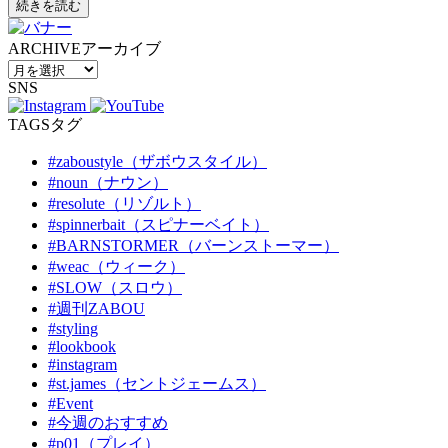
続きを読む
ARCHIVE
アーカイブ
SNS
TAGS
タグ
#zaboustyle（ザボウスタイル）
#noun（ナウン）
#resolute（リゾルト）
#spinnerbait（スピナーベイト）
#BARNSTORMER（バーンストーマー）
#weac（ウィーク）
#SLOW（スロウ）
#週刊ZABOU
#styling
#lookbook
#instagram
#st.james（セントジェームス）
#Event
#今週のおすすめ
#p01（プレイ）