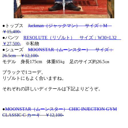
●トップス
Jackman（ジャックマン） サイズ：M
￥15,400-
●パンツ
RESOLUTE（リゾルト） サイズ：W30×L32
￥27,500-
※私物
●シューズ
MOONSTAR（ムーンスター） サイズ：
26.5cm ￥12,100-
モデル 身長175cm 体重65㎏ 足のサイズ約26.5㎝
ブラックで1コーデ。
リゾルトにもよく合いますね。
それぞれの詳しいディテールは下記よりどうぞ。
●
MOONSTAR（ムーンスター） CHIC INJECTION GYM
CLASSIC C カーキ ￥12,100-