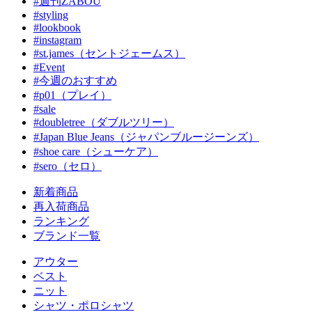
#週刊ZABOU
#styling
#lookbook
#instagram
#st.james（セントジェームス）
#Event
#今週のおすすめ
#p01（プレイ）
#sale
#doubletree（ダブルツリー）
#Japan Blue Jeans（ジャパンブルージーンズ）
#shoe care（シューケア）
#sero（セロ）
新着商品
再入荷商品
ランキング
ブランド一覧
アウター
ベスト
ニット
シャツ・ポロシャツ