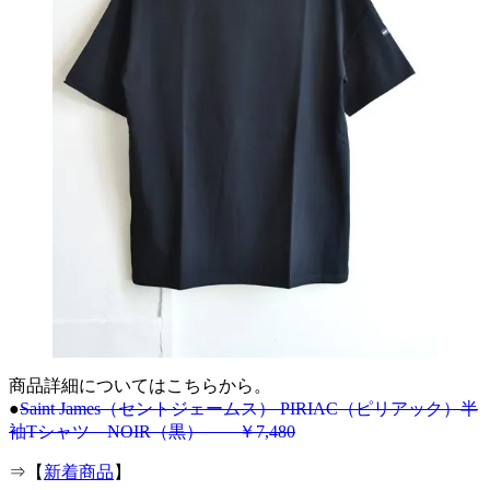
商品詳細についてはこちらから。
●
Saint James（セントジェームス） PIRIAC（ピリアック）半
袖Tシャツ NOIR（黒） ￥7,480
⇒【
新着商品
】