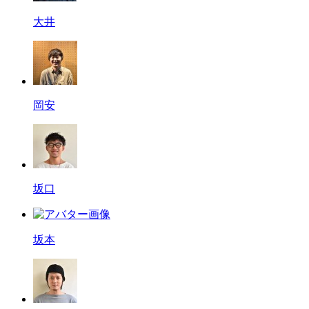
大井
岡安
坂口
坂本