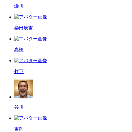
瀬川
柴田辰吉
高橋
竹下
谷川
吉岡