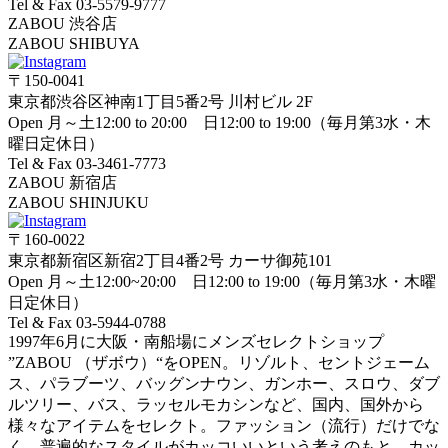
Tel & Fax 03-5579-9777
ZABOU 渋谷店
ZABOU SHIBUYA
〒150-0041
東京都渋谷区神南1丁目5番2号 川村ビル 2F
Open 月～土12:00 to 20:00 日12:00 to 19:00（毎月第3水・木
曜日定休日）
Tel & Fax 03-3461-7773
ZABOU 新宿店
ZABOU SHINJUKU
〒160-0022
東京都新宿区新宿2丁目4番2号 カーサ御苑101
Open 月～土12:00~20:00 日12:00 to 19:00（毎月第3水・木曜
日定休日）
Tel & Fax 03-5944-0788
1997年6月に大阪・南船場にメンズセレクトショップ
”ZABOU （ザボウ）“をOPEN。リゾルト、セントジェーム
ス、パラブーツ、バッグンナウン、ガンホー、スロウ、ダブ
ルツリー、バス、ラッセルモカシンなど、国内、国外から
様々なアイテムをセレクト。ファッション（流行）だけでな
く、普遍的なスタイルがカッコいいという考えのもと、カッ