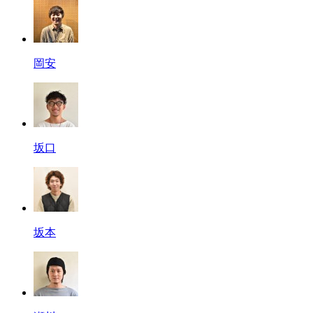
岡安
坂口
坂本