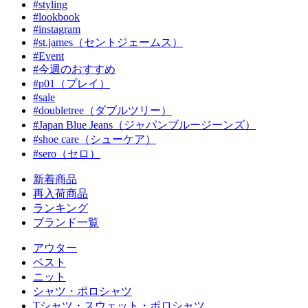
#styling
#lookbook
#instagram
#st.james（セントジェームス）
#Event
#今週のおすすめ
#p01（プレイ）
#sale
#doubletree（ダブルツリー）
#Japan Blue Jeans（ジャパンブルージーンズ）
#shoe care（シューケア）
#sero（セロ）
新着商品
再入荷商品
ランキング
ブランド一覧
アウター
ベスト
ニット
シャツ・ポロシャツ
Tシャツ・スウェット・ポロシャツ