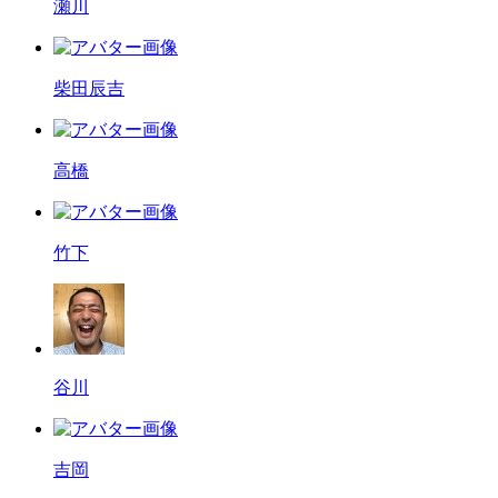
瀬川
柴田辰吉
高橋
竹下
谷川
吉岡