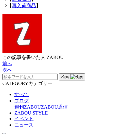
⇒【
再入荷商品
】
この記事を書いた人
ZABOU
前へ
次へ
検索
CATEGORY
カテゴリー
すべて
ブログ
週刊ZABOU
ZABOU通信
ZABOU STYLE
イベント
ニュース