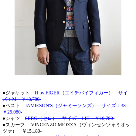
●ジャケット
H by FIGER（エイチバイフィガー） サイ
ズ：M ￥43,780-
●ベスト
JAMIESON'S（ジャミーソンズ） サイズ：38
￥25,080-
●シャツ
SERO（セロ） サイズ：14H ￥10,780-
●スカーフ VINCENZO MIOZZA（ヴィンセンツォミオッ
ツァ） ￥15,180-