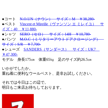
●コート
N.O.UN（ナウン） サイズ：M ￥38,280-
●ベスト
Vincent et Mireille（ヴァンソン エ ミレイユ） サ
イズ：40 ￥11,880-
●シャツ
SERO（セロ） サイズ：14H ￥10,780-
●パンツ
M.O.C（ミリタリーアウトドアクロージング）
サイズ：S/R ￥7,700-
●シューズ
SANDERS（サンダース） サイズ：UK7
￥47,300-
モデル 身長175㎝ 体重65㎏ 足のサイズ約26.5㎝
いかがでしたか。
重ね着に便利なウールベスト、是非お試しください。
それでは今日はこの辺で。
明日もご来店お待ちしております。