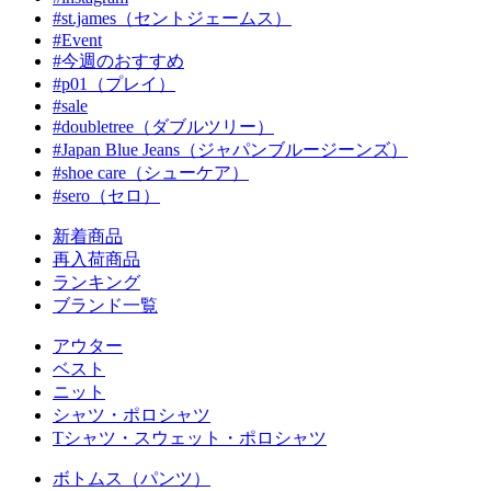
#st.james（セントジェームス）
#Event
#今週のおすすめ
#p01（プレイ）
#sale
#doubletree（ダブルツリー）
#Japan Blue Jeans（ジャパンブルージーンズ）
#shoe care（シューケア）
#sero（セロ）
新着商品
再入荷商品
ランキング
ブランド一覧
アウター
ベスト
ニット
シャツ・ポロシャツ
Tシャツ・スウェット・ポロシャツ
ボトムス（パンツ）