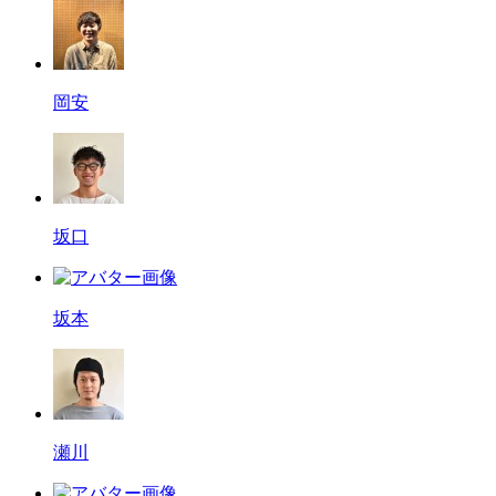
岡安
坂口
坂本
瀬川