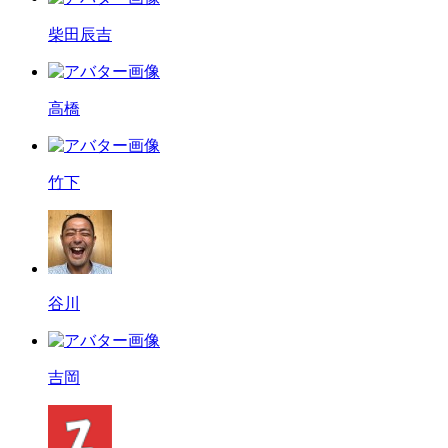
柴田辰吉
高橋
竹下
谷川
吉岡