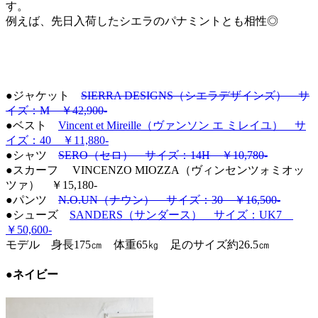
す。
例えば、先日入荷したシエラのパナミントとも相性◎
●ジャケット
SIERRA DESIGNS（シエラデザインズ） サ
イズ：M ￥42,900-
●ベスト
Vincent et Mireille（ヴァンソン エ ミレイユ） サ
イズ：40 ￥11,880-
●シャツ
SERO（セロ） サイズ：14H ￥10,780-
●スカーフ VINCENZO MIOZZA（ヴィンセンツォミオッ
ツァ） ￥15,180-
●パンツ
N.O.UN（ナウン） サイズ：30 ￥16,500-
●シューズ
SANDERS（サンダース） サイズ：UK7
￥50,600-
モデル 身長175㎝ 体重65㎏ 足のサイズ約26.5㎝
●ネイビー