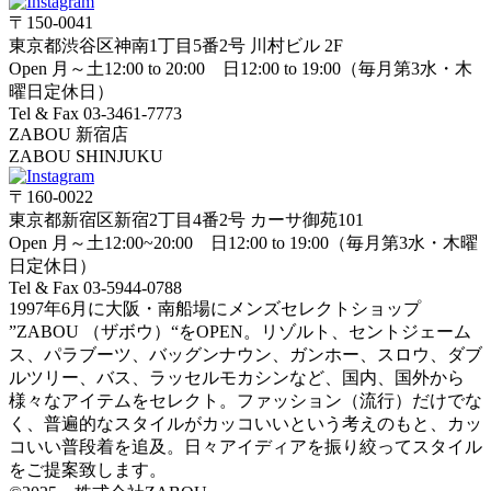
〒150-0041
東京都渋谷区神南1丁目5番2号 川村ビル 2F
Open 月～土12:00 to 20:00 日12:00 to 19:00（毎月第3水・木
曜日定休日）
Tel & Fax 03-3461-7773
ZABOU 新宿店
ZABOU SHINJUKU
〒160-0022
東京都新宿区新宿2丁目4番2号 カーサ御苑101
Open 月～土12:00~20:00 日12:00 to 19:00（毎月第3水・木曜
日定休日）
Tel & Fax 03-5944-0788
1997年6月に大阪・南船場にメンズセレクトショップ
”ZABOU （ザボウ）“をOPEN。リゾルト、セントジェーム
ス、パラブーツ、バッグンナウン、ガンホー、スロウ、ダブ
ルツリー、バス、ラッセルモカシンなど、国内、国外から
様々なアイテムをセレクト。ファッション（流行）だけでな
く、普遍的なスタイルがカッコいいという考えのもと、カッ
コいい普段着を追及。日々アイディアを振り絞ってスタイル
をご提案致します。