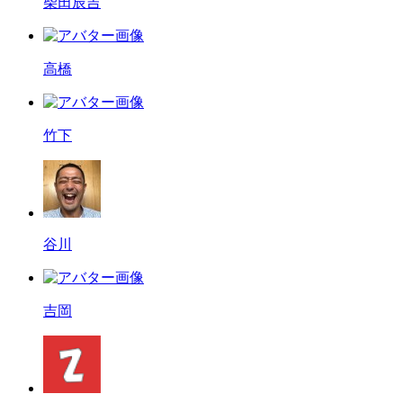
柴田辰吉
高橋
竹下
谷川
吉岡