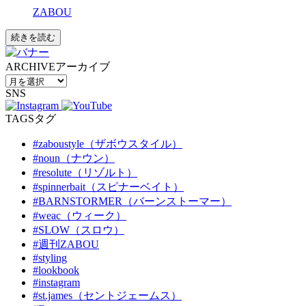
ZABOU
続きを読む
ARCHIVE
アーカイブ
SNS
TAGS
タグ
#zaboustyle（ザボウスタイル）
#noun（ナウン）
#resolute（リゾルト）
#spinnerbait（スピナーベイト）
#BARNSTORMER（バーンストーマー）
#weac（ウィーク）
#SLOW（スロウ）
#週刊ZABOU
#styling
#lookbook
#instagram
#st.james（セントジェームス）