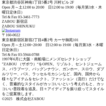
東京都渋谷区神南1丁目5番2号 川村ビル 2F
Open 月～土12:00 to 20:00 日12:00 to 19:00（毎月第3水・木
曜日定休日）
Tel & Fax 03-3461-7773
ZABOU 新宿店
ZABOU SHINJUKU
〒160-0022
東京都新宿区新宿2丁目4番2号 カーサ御苑101
Open 月～土12:00~20:00 日12:00 to 19:00（毎月第3水・木曜
日定休日）
Tel & Fax 03-5944-0788
1997年6月に大阪・南船場にメンズセレクトショップ
”ZABOU （ザボウ）“をOPEN。リゾルト、セントジェーム
ス、パラブーツ、バッグンナウン、ガンホー、スロウ、ダブ
ルツリー、バス、ラッセルモカシンなど、国内、国外から
様々なアイテムをセレクト。ファッション（流行）だけでな
く、普遍的なスタイルがカッコいいという考えのもと、カッ
コいい普段着を追及。日々アイディアを振り絞ってスタイル
をご提案致します。
©2025 株式会社ZABOU