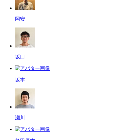
岡安
坂口
坂本
瀬川