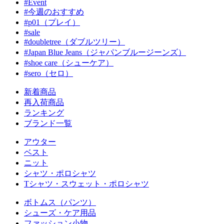
#Event
#今週のおすすめ
#p01（プレイ）
#sale
#doubletree（ダブルツリー）
#Japan Blue Jeans（ジャパンブルージーンズ）
#shoe care（シューケア）
#sero（セロ）
新着商品
再入荷商品
ランキング
ブランド一覧
アウター
ベスト
ニット
シャツ・ポロシャツ
Tシャツ・スウェット・ポロシャツ
ボトムス（パンツ）
シューズ・ケア用品
ファッション小物