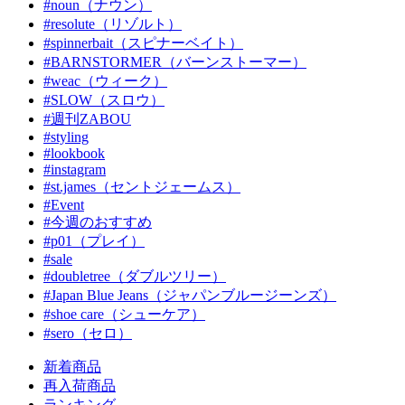
#noun（ナウン）
#resolute（リゾルト）
#spinnerbait（スピナーベイト）
#BARNSTORMER（バーンストーマー）
#weac（ウィーク）
#SLOW（スロウ）
#週刊ZABOU
#styling
#lookbook
#instagram
#st.james（セントジェームス）
#Event
#今週のおすすめ
#p01（プレイ）
#sale
#doubletree（ダブルツリー）
#Japan Blue Jeans（ジャパンブルージーンズ）
#shoe care（シューケア）
#sero（セロ）
新着商品
再入荷商品
ランキング