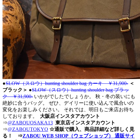
●
SLOW（スロウ）hunting shoulder bag カーキ ￥31,900-
＜
ブラック＞
●
SLOW（スロウ）hunting shoulder bag ブラッ
ク ￥31,900-
いかがでしたでしょうか。 秋・冬の装いにも
絶妙に合うバッグ。 ぜひ、デイリーに使い込んで風合いの
変化をお楽しみください。 それでは、明日もご来店お待ち
しております。
大阪店インスタアカウント
⇒
@ZABOUOSAKA13
東京店インスタアカウント
⇒
@ZABOUTOKYO
☆通販で購入、商品詳細など詳しく見
る！ ⇒
ZABOU WEB SHOP（ウェブショップ） 通販サイ