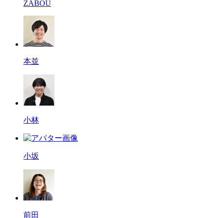
ZABOU
本並
小林
小坂
前田