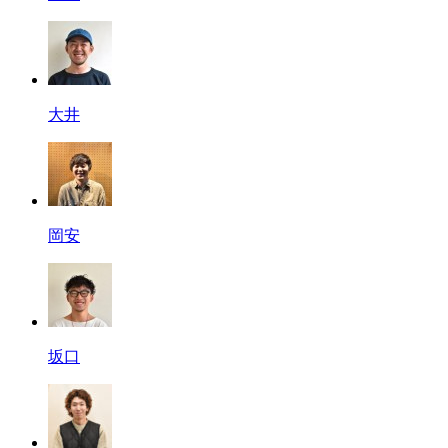
大井
岡安
坂口