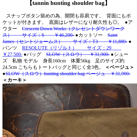
【tannin hunting shoulder bag】
スナップボタン留めの為、開閉も容易です。
背面にもポ
ケットが付きます。
底面はレザーになり耐久性も◎。
●ア
ウター
Crescent Down Works（クレセントダウンワーク
ス） サイズ：S ￥46,200-
●カットソー
Saint
James（セントジェームス） サイズ：T3 ￥11,880-
●
パンツ
RESOLUTE（リゾルト） サイズ：29
￥27,500-
●バッグ
SLOW（スロウ） ￥31,900-
●シュー
ズ 私物 モデル 身長160cm 体重56kg 足のサイズ約
24.5cm こちらもトートバッグと同じく全3色。
＜ベージュ＞
●
SLOW（スロウ）hunting shoulder bag ベージュ ￥31,900-
＜カーキ＞