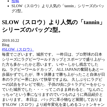
投稿
SLOW（スロウ）より人気の「tannin」シリーズのバッ
グ2型。
SLOW（スロウ）より人気の「tannin」
シリーズのバッグ2型。
2019.10.22
Blog
#SLOW（スロウ）
毎度でございます。城所です。 一昨日は、プロ野球の日本
シリーズにラグビーワールドカップとスポーツで盛り上がっ
た方も多かったかと思います。 いや～しかし残念でした
ね。ラグビーワールドカップ。 ALL JAPANの奮闘もあと一
歩届かずでしたが、準々決勝まで勝ち上がったこと自体が日
本のラグビー界において快挙ですよね。 久しぶりにラグビ
ーの試合をテレビで視た、子供の頃に少々ラグビーをかじっ
ていた城所でした・・・ ってこのまま終わると、“なんのこ
っちゃ”という事になりますのでいつものように商品紹介と
まいります。 本日は、バッグに革小物など展開しておりま
すSLOW（スロウ）より経年変化を楽しめるコットンキャン