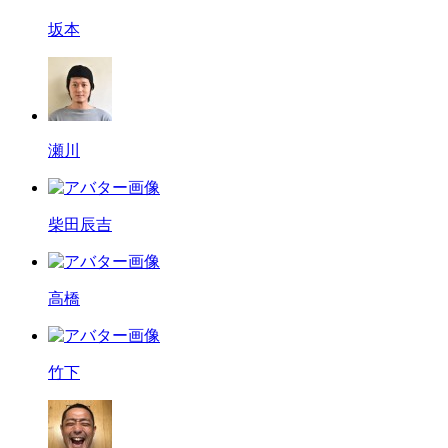
坂本
瀬川
柴田辰吉
高橋
竹下