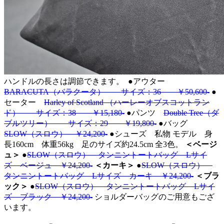
ハンドルの長さは調節できます。
●アウター
BARACUTA（バラクータ） サイズ：36 ￥50,600-
●
セーター
Harley of Scotland （ハーレーオブスコットラン
ド） サイズ：38 ￥15,180-
●パンツ
Double Tree（ダ
ブルツリー） サイズ：29 ￥19,800-
●バッグ
SLOW（スロウ） ￥24,200-
●シューズ 私物 モデル 身
長160cm 体重56kg 足のサイズ約24.5cm 全3色。
＜ベージ
ュ＞
●
SLOW（スロウ） タンニントートバッグ Lサイ
ズ ベージュ ￥24,200-
＜カーキ＞
●
SLOW（スロウ）
タンニントートバッグ Lサイズ カーキ ￥24,200-
＜ブラ
ック＞
●
SLOW（スロウ） タンニントートバッグ Lサイ
ズ ブラック ￥24,200-
ショルダーバッグのご用意もござ
います。