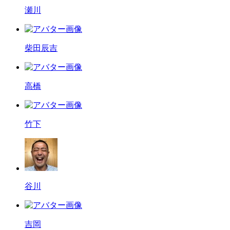
瀬川
柴田辰吉
高橋
竹下
谷川
吉岡