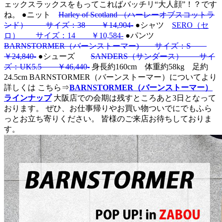
ェックスラックスをもってこればバッチリ“大人顔”！？です
ね。
●ニット
Harley of Scotland （ハーレーオブスコットラ
ンド） サイズ：38 ￥14,904-
●シャツ
SERO（セ
ロ） サイズ：14 ￥10,584‐
●パンツ
BARNSTORMER（バーンストーマー) サイズ：S
￥24,840‐
●シューズ
SANDERS（サンダース） サイ
ズ：UK5.5 ￥46,440‐
身長約160cm 体重約58kg 足約
24.5cm BARNSTORMER（バーンストーマー）についてより
詳しくは こちら⇒
BARNSTORMER（バーンストーマー）
ラインナップ
大阪店での会期は残すところあと3日となって
おります。 ぜひ、お仕事帰りやお買い物ついでにでもふら
っとお立ち寄りください。 皆様のご来店お待ちしておりま
す。