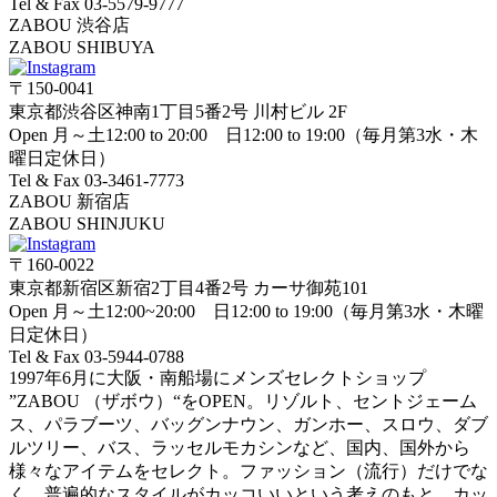
Tel & Fax 03-5579-9777
ZABOU 渋谷店
ZABOU SHIBUYA
〒150-0041
東京都渋谷区神南1丁目5番2号 川村ビル 2F
Open 月～土12:00 to 20:00 日12:00 to 19:00（毎月第3水・木
曜日定休日）
Tel & Fax 03-3461-7773
ZABOU 新宿店
ZABOU SHINJUKU
〒160-0022
東京都新宿区新宿2丁目4番2号 カーサ御苑101
Open 月～土12:00~20:00 日12:00 to 19:00（毎月第3水・木曜
日定休日）
Tel & Fax 03-5944-0788
1997年6月に大阪・南船場にメンズセレクトショップ
”ZABOU （ザボウ）“をOPEN。リゾルト、セントジェーム
ス、パラブーツ、バッグンナウン、ガンホー、スロウ、ダブ
ルツリー、バス、ラッセルモカシンなど、国内、国外から
様々なアイテムをセレクト。ファッション（流行）だけでな
く、普遍的なスタイルがカッコいいという考えのもと、カッ