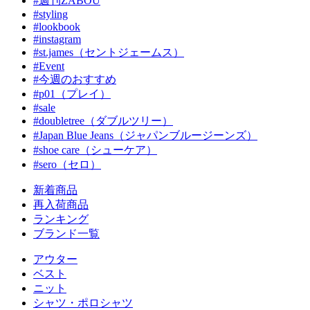
#週刊ZABOU
#styling
#lookbook
#instagram
#st.james（セントジェームス）
#Event
#今週のおすすめ
#p01（プレイ）
#sale
#doubletree（ダブルツリー）
#Japan Blue Jeans（ジャパンブルージーンズ）
#shoe care（シューケア）
#sero（セロ）
新着商品
再入荷商品
ランキング
ブランド一覧
アウター
ベスト
ニット
シャツ・ポロシャツ