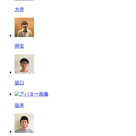
大井
岡安
坂口
坂本