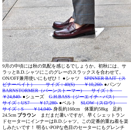
9月の中頃には秋の気配を感じるでしょうか。初秋には、サ
ラッとB.D.シャツにこのグレーのスラックスを合わせて。
ON/OFF兼用使いにもぜひ！
●シャツ
SPINNER BAIT（ス
ピナーベイト） サイズ：40(S) ￥10,260-
●パンツ
BARNSTORMER（バーンストーマー) サイズ：S
￥24,840‐
●シューズ
G.H.BASS（ジーエイチ・バス）
サイズ：US7 ￥17,280-
●ベルト
SLOW（スロウ）
サイズ：S ￥14,040‐
身長約160cm 体重約58kg 足約
24.5cm
ブラウン
まだまだ暑いですが、早くシェットラン
ドセーターにインナーはB.D.シャツ。この定番的重ね着を楽
しみたいです！ 明るいPOPな色目のセーターにもグレンチ