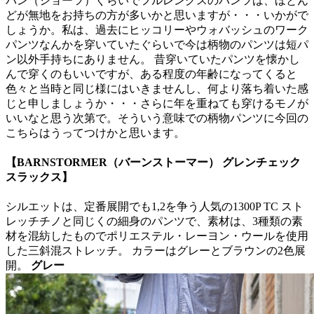
パン（ショーツ）ぐらいでフルレングスのパンツは、ほとん
どが無地をお持ちの方が多いかと思いますが・・・いかがで
しょうか。私は、過去にヒッコリーやウォバッシュのワーク
パンツなんかを穿いていたぐらいで今は柄物のパンツは短パ
ン以外手持ちにありません。 昔穿いていたパンツを懐かし
んで穿くのもいいですが、ある程度の年齢になってくると
色々と当時と同じ様にはいきませんし、何より落ち着いた感
じと申しましょうか・・・さらに年を重ねても穿けるモノが
いいなと思う次第で。そういう意味での柄物パンツに今回の
こちらはうってつけかと思います。
【BARNSTORMER（バーンストーマー） グレンチェック
スラックス】
シルエットは、定番展開でも1,2を争う人気の1300P TC スト
レッチチノと同じくの細身のパンツで、素材は、3種類の素
材を混紡したものでポリエステル・レーヨン・ウールを使用
した三斜混ストレッチ。 カラーはグレーとブラウンの2色展
開。
グレー