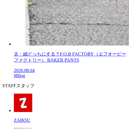
太・細どっちにする？F.O.B FACTORY（エフオービー
ファクトリー） BAKER PANTS
2026.08.04
#Blog
STAFF
スタッフ
ZABOU