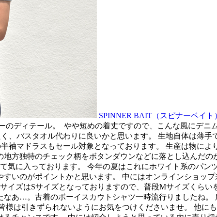
SPINNER BAIT（スピナー
ーのディテール。
やや短めの着丈ですので、こんな風にデニ
良く、バスタオル代わりに良いかと思います。 生地自体は薄手
半袖マドラスもセール対象となっております。 生産は物によ
の地方独特のチェック柄をボタンダウンなどに落とし込んだのが
て気に入っております。 今年の夏はこれにホワイト系のパンツ
やすいのがポイントかと思います。 中にはオンラインショッ
 サイズはSサイズとなっておりますので、普段Mサイズくらい
たなあ…。古着のボーイスカウトシャツ一時流行りましたね。 
皆様は引きずられないようにお気をつけくださいませ。 他に