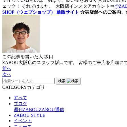
て作っているものは一切なく、良い物をお安くお買い求め頂け
ェック！ それではまた。
大阪店インスタアカウント⇒
@ZA
SHOP（ウェブショップ） 通販サイト
☆実店舗へのご案内、
この記事を書いた人
坂口
ZABOU大阪店のスタッフ坂口です。 皆様のご来店を店頭に
前へ
次へ
検索
CATEGORY
カテゴリー
すべて
ブログ
週刊ZABOU
ZABOU通信
ZABOU STYLE
イベント
ニュース