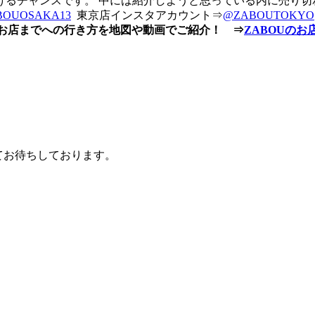
るチャンスです。 中には紹介しようと思っている内に売り切
BOUOSAKA13
東京店インスタアカウント⇒
@ZABOUTOKYO
お店までへの行き方を地図や動画でご紹介！ ⇒
ZABOUのお
てお待ちしております。