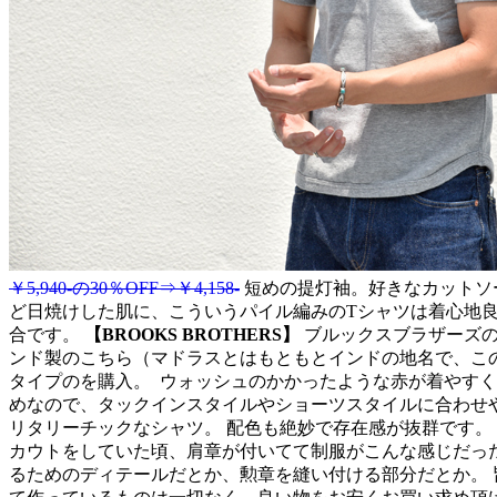
￥5,940-の30％OFF⇒￥4,158-
短めの提灯袖。好きなカットソ
ど日焼けした肌に、こういうパイル編みのTシャツは着心地
合です。
【BROOKS BROTHERS】
ブルックスブラザーズの
ンド製のこちら（マドラスとはもともとインドの地名で、こ
タイプのを購入。
ウォッシュのかかったような赤が着やすく
めなので、タックインスタイルやショーツスタイルに合わせ
リタリーチックなシャツ。 配色も絶妙で存在感が抜群です。
カウトをしていた頃、肩章が付いてて制服がこんな感じだっ
るためのディテールだとか、勲章を縫い付ける部分だとか。 