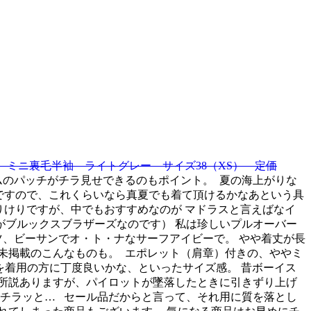
ベイト）ミニ裏毛半袖 ライトグレー サイズ38（XS） 定価
ムのパッチがチラ見せできるのもポイント。
夏の海上がりな
ですので、これくらいなら真夏でも着て頂けるかなあという具
りけりですが、中でもおすすめなのが マドラスと言えばなイ
ブルックスブラザーズなのです） 私は珍しいプルオーバー
、ビーサンでオ・ト・ナなサーフアイビーで。 やや着丈が長
プ未掲載のこんなものも。
エポレット（肩章）付きの、ややミ
を着用の方に丁度良いかな、といったサイズ感。 昔ボーイス
所説ありますが、パイロットが墜落したときに引きずり上げ
もチラッと…
セール品だからと言って、それ用に質を落とし