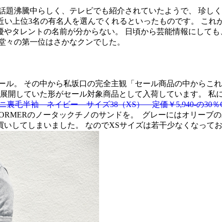
話題沸騰中らしく、テレビでも紹介されていたようで、 珍しく
近い上位3名の有名人を選んでくれるといったものです。 こ
優やタレントの名前が分からない。 日頃から芸能情報にしても
に堂々の第一位はさかなクンでした。
ール。 その中から私坂口の完全主観「セール商品の中からこ
展開していた形がセール対象商品として入荷しています。 私
ニ裏毛半袖 ネイビー サイズ38（XS） 定価￥5,940-の30％OF
TORMERのノータックチノのサンドを。
グレーにはオリーブの
いしてしまいました。 なのでXSサイズは若干少なくなって