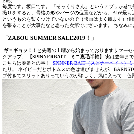
Blog
毎度です。坂口です。 「そっくりさん」というアプリが巷で
撮りをすると、骨格の形やパーツの位置などから、AIが最も
というものを暫くつけていないので（映画はよく観ます）俳
を張ることが大事だなと思った次第でございます。 ちなみ
「ZABOU SUMMER SALE2019！」
ギョギョッ！！
と先週の土曜から始まっておりますサマーセ
クアップ。
【SPINNERBAIT ミニ裏毛半袖】
実は去年まで
こちらは廃番との事！
SPINNER BAIT（スピナーベイト）ミ
たり。 ネイビーだとボトムスの色は選びませんが、BARNS
ブ付きでスリットありっていうのが珍しく、気に入って二色買