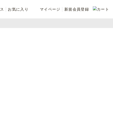
ス
お気に入り
マイページ
新規会員登録
ベスト
ニット
シューズ・ケア用品
ファッション小物
recommend and more
ranking and more