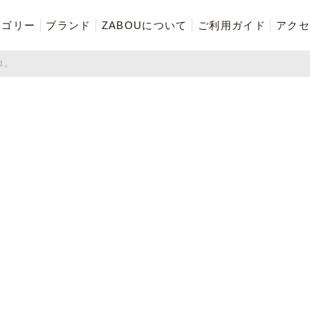
テゴリー
ブランド
ZABOUについて
ご利用ガイド
アクセ
ロ。
再入荷商品
アウター
Tシャツ・スウェット・ポ
ボトムス（パンツ）
ロシャツ
ご奉仕品
ZABOU style
お気に入りに追加した商品