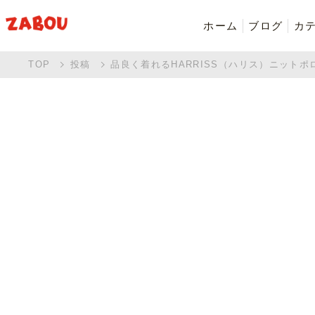
ホーム
ブログ
カ
TOP
投稿
品良く着れるHARRISS（ハリス）ニットポ
新着商品
シャツ・ポロシャツ
バッグ・ポーチ
Made in Japan