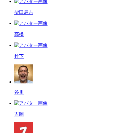
柴田辰吉
高橋
竹下
谷川
吉岡