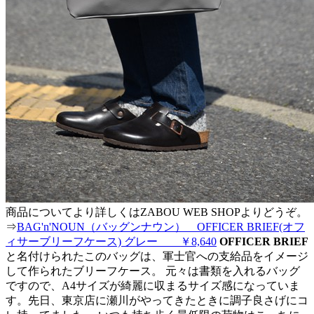
商品についてより詳しくはZABOU WEB SHOPよりどうぞ。
⇒
BAG'n'NOUN（バッグンナウン） OFFICER BRIEF(オフ
ィサーブリーフケース) グレー ￥8,640
OFFICER BRIEF
と名付けられたこのバッグは、軍士官への支給品をイメージ
して作られたブリーフケース。 元々は書類を入れるバッグ
ですので、A4サイズが綺麗に収まるサイズ感になっていま
す。先日、東京店に瀬川がやってきたときに調子良さげにコ