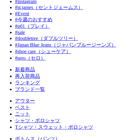
#instagram
#st.james（セントジェームス）
#Event
#今週のおすすめ
#p01（プレイ）
#sale
#doubletree（ダブルツリー）
#Japan Blue Jeans（ジャパンブルージーンズ）
#shoe care（シューケア）
#sero（セロ）
新着商品
再入荷商品
ランキング
ブランド一覧
アウター
ベスト
ニット
シャツ・ポロシャツ
Tシャツ・スウェット・ポロシャツ
ボトムス（パンツ）