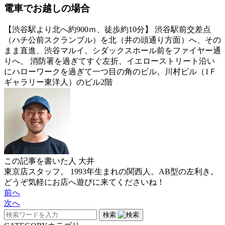
電車でお越しの場合
【渋谷駅より北へ約900ｍ、徒歩約10分】 渋谷駅前交差点
（ハチ公前スクランブル）を北（井の頭通り方面）へ、その
まま直進、渋谷マルイ、シダックスホール前をファイヤー通
りへ、 消防署を過ぎてすぐ左折、イエローストリート沿い
にハローワークを過ぎて一つ目の角のビル。川村ビル（1Ｆ
ギャラリー東洋人）のビル2階
この記事を書いた人
大井
東京店スタッフ。 1993年生まれの関西人。AB型の左利き。
どうぞ気軽にお店へ遊びに来てくださいね！
前へ
次へ
検索