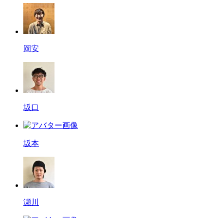
岡安
坂口
坂本
瀬川