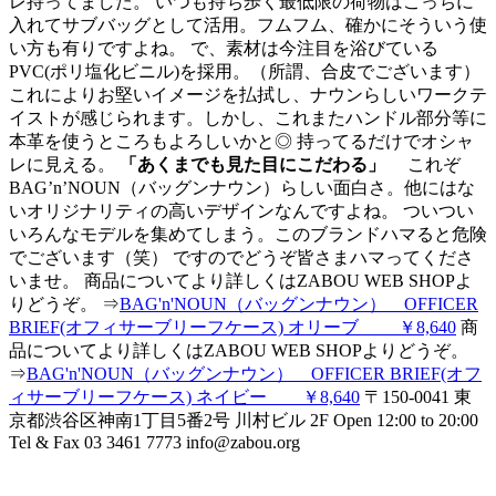
レ持ってました。 いつも持ち歩く最低限の荷物はこっちに
入れてサブバッグとして活用。フムフム、確かにそういう使
い方も有りですよね。 で、素材は今注目を浴びている
PVC(ポリ塩化ビニル)を採用。（所謂、合皮でございます）
これによりお堅いイメージを払拭し、ナウンらしいワークテ
イストが感じられます。しかし、これまたハンドル部分等に
本革を使うところもよろしいかと◎ 持ってるだけでオシャ
レに見える。
「あくまでも見た目にこだわる」
これぞ
BAG’n’NOUN（バッグンナウン）らしい面白さ。他にはな
いオリジナリティの高いデザインなんですよね。 ついつい
いろんなモデルを集めてしまう。このブランドハマると危険
でございます（笑） ですのでどうぞ皆さまハマってくださ
いませ。
商品についてより詳しくはZABOU WEB SHOPよ
りどうぞ。 ⇒
BAG'n'NOUN（バッグンナウン） OFFICER
BRIEF(オフィサーブリーフケース) オリーブ ￥8,640
商
品についてより詳しくはZABOU WEB SHOPよりどうぞ。
⇒
BAG'n'NOUN（バッグンナウン） OFFICER BRIEF(オフ
ィサーブリーフケース) ネイビー ￥8,640
〒150-0041 東
京都渋谷区神南1丁目5番2号 川村ビル 2F Open 12:00 to 20:00
Tel & Fax 03 3461 7773 info@zabou.org