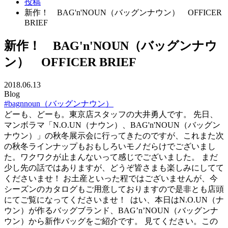
投稿
新作！ BAG'n'NOUN（バッグンナウン） OFFICER
BRIEF
新作！ BAG'n'NOUN（バッグンナウ
ン） OFFICER BRIEF
2018.06.13
Blog
#bagnnoun（バッグンナウン）
どーも、どーも。東京店スタッフの大井勇人です。 先日、
マンボラマ「N.O.UN（ナウン）、BAG'n'NOUN（バッグン
ナウン）」の秋冬展示会に行ってきたのですが、これまた次
の秋冬ラインナップもおもしろいモノだらけでございまし
た。ワクワクが止まんないって感じでございました。 まだ
少し先の話ではありますが、どうぞ皆さまも楽しみにしてて
くださいませ！ お土産といった程ではございませんが、今
シーズンのカタログもご用意しておりますので是非とも店頭
にてご覧になってくださいませ！
はい、本日はN.O.UN（ナ
ウン）が作るバッグブランド、BAG’n’NOUN（バッグンナ
ウン）から新作バッグをご紹介です。 見てください。この