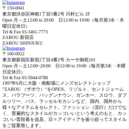
〒150-0041
東京都渋谷区神南1丁目5番2号 川村ビル 2F
Open 月～土12:00 to 20:00 日12:00 to 19:00（毎月第3水・木
曜日定休日）
Tel & Fax 03-3461-7773
ZABOU 新宿店
ZABOU SHINJUKU
〒160-0022
東京都新宿区新宿2丁目4番2号 カーサ御苑101
Open 月～土12:00~20:00 日12:00 to 19:00（毎月第3水・木曜
日定休日）
Tel & Fax 03-5944-0788
1997年6月に大阪・南船場にメンズセレクトショップ
”ZABOU （ザボウ）“をOPEN。リゾルト、セントジェーム
ス、パラブーツ、バッグンナウン、ガンホー、スロウ、ダブ
ルツリー、バス、ラッセルモカシンなど、国内、国外から
様々なアイテムをセレクト。ファッション（流行）だけでな
く、普遍的なスタイルがカッコいいという考えのもと、カッ
コいい普段着を追及。日々アイディアを振り絞ってスタイル
をご提案致します。