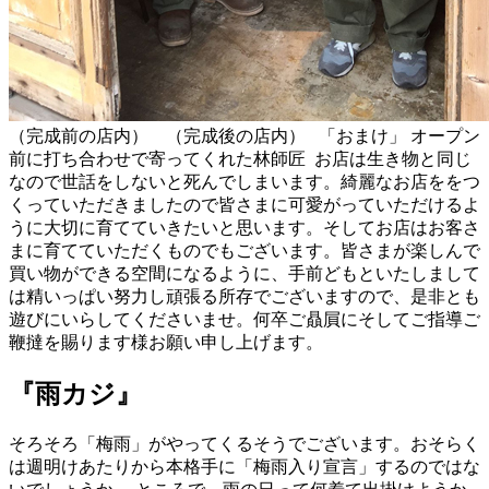
（完成前の店内）
（完成後の店内）
「おまけ」 オープン
前に打ち合わせで寄ってくれた林師匠
お店は生き物と同じ
なので世話をしないと死んでしまいます。綺麗なお店ををつ
くっていただきましたので皆さまに可愛がっていただけるよ
うに大切に育てていきたいと思います。そしてお店はお客さ
まに育てていただくものでもございます。皆さまが楽しんで
買い物ができる空間になるように、手前どもといたしまして
は精いっぱい努力し頑張る所存でございますので、是非とも
遊びにいらしてくださいませ。何卒ご贔屓にそしてご指導ご
鞭撻を賜ります様お願い申し上げます。
『雨カジ』
そろそろ「梅雨」がやってくるそうでございます。おそらく
は週明けあたりから本格手に「梅雨入り宣言」するのではな