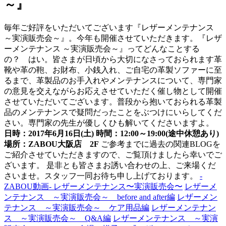
～』
毎年ご好評をいただいてございます『レザーメンテナンス
～実演販売会～』。今年も開催させていただきます。『レザ
ーメンテナンス ～実演販売会～』ってどんなことする
の？ はい。皆さまが日頃から大切になさっておられます革
靴や革の鞄、お財布、小銭入れ、ご自宅の革製ソファーに至
るまで、革製品のお手入れやメンテナンスについて、専門家
の意見を交えながらお応えさせていただく催し物として開催
させていただいてございます。普段から抱いておられる革製
品のメンテナンスで疑問だったことをぶつけにいらしてくだ
さい。専門家の先生が優しくひも解いてくださいますよ。
日時：2017年6月16日(土) 時間：12:00～19:00(途中休憩あり)
場所：ZABOU大阪店 2F
ご参考までに過去の関連BLOGを
ご紹介させていただきますので、ご覧頂けましたら幸いでご
ざいます。 是非とも皆さまお誘い合わせの上、ご来場くだ
さいませ。スタッフ一同お待ち申し上げております。
-
ZABOU動画- レザーメンテナンス〜実演販売会〜
レザーメ
ンテナンス ～実演販売会～ before and after編
レザーメン
テナンス ～実演販売会～ ケア用品編
レザーメンテナン
ス ～実演販売会～ Q&A編
レザーメンテナンス ～実演