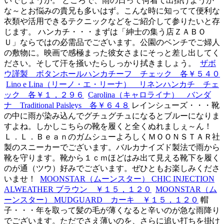
いでしょうか。 ところで、雨の日って何着て出掛けようか
な～とお悩みの貴兄も多いはず。こんな時に知ってて便利な
衣類や活用できるテクニックなどをご紹介して参りたいと存
じます。 ハンカチ・・・まずは「紳士の集う店ＺＡＢＯ
Ｕ」ならではの必需品でございます。公園のベンチでご婦人
の敷物に。映画で感極まった彼女さまにそっと差し出してく
ださい。そして汗を掻いたらしっかり拭きましょう。
ザボ
ウ謹製 ボタンホールハンカチーフ チェック 各￥５４０
Lino e Lina（リーノ・エ・リーナ） リネンハンカチ チェ
ック 各￥１，２９６
Carolina（キャロライナ） バンダ
ナ Traditional Paisleys 各￥６４８
レインシューズ・・・靴
の中に雨が染み込んでグチュグチュになるとブルーになりま
すよね。しかしこちらの靴を履くと全くぬれましぇ～ん！
Ｌ．Ｌ．ＢｅａｎのガムシューよろしくＭＯＯＮＳＴＡＲ社
製のスニーカーでございます。バルカナイズド製法で雨から
靴を守ります。靴から１ｃｍほどはみ出て見える靴下を履く
のが通（ツウ）好みでございます。ぜひともお楽しみくださ
いませ！
MOONSTAR（ムーンスター） CHIC INJECTION
ALWEATHER ブラウン ￥１５，１２０
MOONSTAR（ム
ーンスター） MUDGUARD カーキ ￥１５，１２０
帽
子・・・年を取って髪の毛が薄くなると辛いのが急な雨降り
でございます。ただでさえ薄いのを、さらに追い打ちを掛け