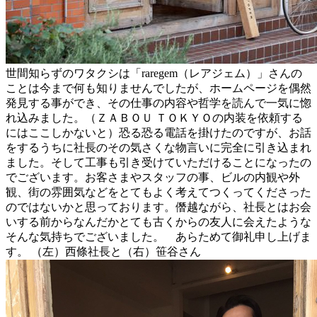
世間知らずのワタクシは「raregem（レアジェム）」さんの
ことは今まで何も知りませんでしたが、ホームページを偶然
発見する事ができ、その仕事の内容や哲学を読んで一気に惚
れ込みました。（ＺＡＢＯＵ ＴＯＫＹＯの内装を依頼する
にはここしかないと）恐る恐る電話を掛けたのですが、お話
をするうちに社長のその気さくな物言いに完全に引き込まれ
ました。そして工事も引き受けていただけることになったの
でございます。お客さまやスタッフの事、ビルの内観や外
観、街の雰囲気などをとてもよく考えてつくってくださった
のではないかと思っております。僭越ながら、社長とはお会
いする前からなんだかとても古くからの友人に会えたような
そんな気持ちでございました。 あらためて御礼申し上げま
す。 （左）西條社長と（右）笹谷さん