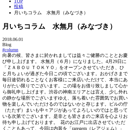
TOP
投稿
月いちコラム 水無月（みなづき）
月いちコラム 水無月（みなづき）
2018.06.01
Blog
#column
向暑の候、皆さまに於かれましては益々ご健勝のこととお慶
び申し上げます。 水無月（６月）になりました。4月29日に
「ＺＡＢＯＵ ＴＯＫＹＯ」をオープンさせていただき、ひ
と月ちょいが過ぎた今日この頃でございます。おかげさまで
毎日途切れることなくお客様にご来店いただけて、本当にあ
りがたい限りでございます。この場をお借り致しまして心か
ら御礼申し上げます。渋谷の神南エリアとは言え、少し外れ
の静かな場所でございますゆえ、落ち着いた雰囲気でお買い
物を楽しんでいただけるのではないかと存じます。ビルの佇
（たたず）まいも中々アジがあってよろしいのではと思って
いる次第でございます。是非とも皆さまのご来店を心よりお
待ち申し上げております。
花のお江戸に出店させていただ
くこともあって、今回は内装を「raregem（レアジェム）」