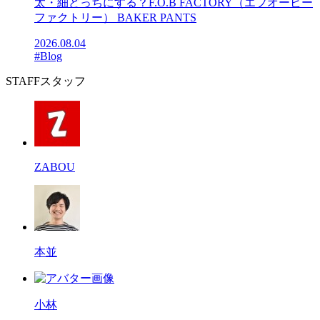
太・細どっちにする？F.O.B FACTORY（エフオービー
ファクトリー） BAKER PANTS
2026.08.04
#Blog
STAFF
スタッフ
ZABOU
本並
小林