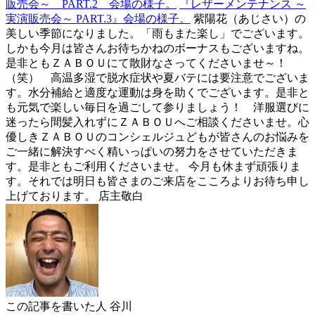
販売会～ PART.2 会場の様子。
『レザーメンテナンス ～
実演販売会～ PART.3』会場の様子。
紫陽花（あじさい）の
美しい季節になりました。「雨もまた楽し」でございます。
しかも今月は皆さんお待ちかねのボーナスもございますね。
是非ともＺＡＢＯＵにて散財なさってくださいませ～！
（笑） 高温多湿で脱水症状や夏バテには要注意でございま
す。水分補給と適度な運動は身を助くでございます。是非と
も元気で楽しい毎日を過ごして参りましょう！ 洋服選びに
迷ったら間髪入れずにＺＡＢＯＵへご相談くださいませ。心
優しきＺＡＢＯＵのコンシェルジュどもが皆さんのお悩みを
ご一緒に解決すべく精いっぱいの努力をさせていただきま
す。是非ともご利用くださいませ。 今月も休まず頑張りま
す。それでは明日も皆さまのご来店をこころよりお待ち申し
上げております。 店主敬白
この記事を書いた人
谷川