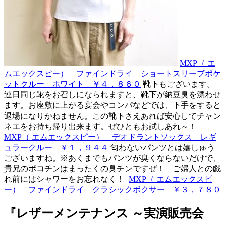
MXP（ エ
ムエックスピー） ファインドライ ショートスリーブポケ
ットクルー ホワイト ￥４，８６０
靴下もございます。
連日同じ靴をお召しになられますと、靴下が納豆臭を漂わせ
ます。お座敷に上がる宴会やコンパなどでは、下手をすると
退場になりかねません。この靴下さえあれば安心してチャン
ネエをお持ち帰り出来ます。ぜひともお試しあれ～！
MXP（ エムエックスピー） デオドラントソックス レギ
ュラークルー ￥１，９４４
匂わないパンツとは嬉しゅう
ございますね。※あくまでもパンツが臭くならないだけで、
貴兄のポコチンはまったくの臭チンですぜ！ ご婦人との戯
れ前にはシャワーをお忘れなく！
MXP（ エムエックスピ
ー） ファインドライ クラシックボクサー ￥３，７８０
『レザーメンテナンス ～実演販売会