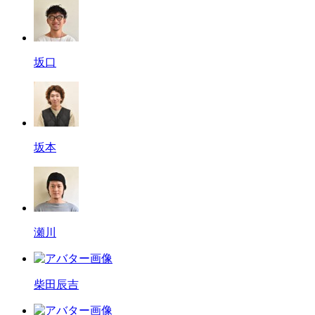
坂口
坂本
瀬川
柴田辰吉