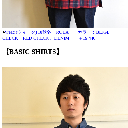
●
weac.(ウィーク)'18秋冬 ROLA カラー：BEIGE
CHECK、RED CHECK、DENIM ￥19,440-
【BASIC SHIRTS】