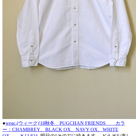
●
weac.(ウィーク)'18秋冬 PUGCHAN FRIENDS カラ
ー：CHAMBREY、BLACK OX、NAVY OX、WHITE
OX ￥13,824-
明日の“その2”に続きます。 どうぞお楽し