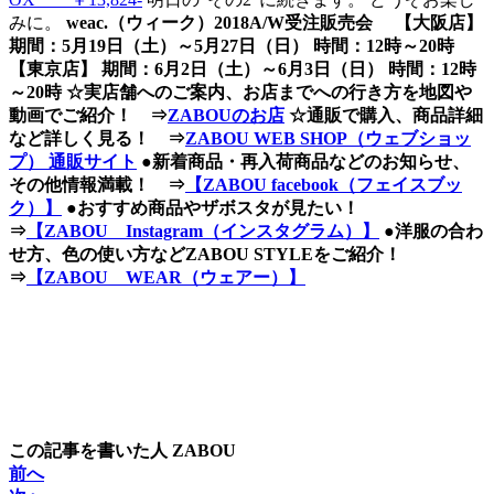
みに。
weac.（ウィーク）2018A/W受注販売会 【大阪店】
期間：5月19日（土）～5月27日（日） 時間：12時～20時
【東京店】 期間：6月2日（土）～6月3日（日） 時間：12時
～20時
☆実店舗へのご案内、お店までへの行き方を地図や
動画でご紹介！ ⇒
ZABOUのお店
☆通販で購入、商品詳細
など詳しく見る！ ⇒
ZABOU WEB SHOP（ウェブショッ
プ） 通販サイト
●新着商品・再入荷商品などのお知らせ、
その他情報満載！ ⇒
【ZABOU facebook（フェイスブッ
ク）】
●おすすめ商品やザボスタが見たい！
⇒
【ZABOU Instagram（インスタグラム）】
●洋服の合わ
せ方、色の使い方などZABOU STYLEをご紹介！
⇒
【ZABOU WEAR（ウェアー）】
この記事を書いた人
ZABOU
前へ