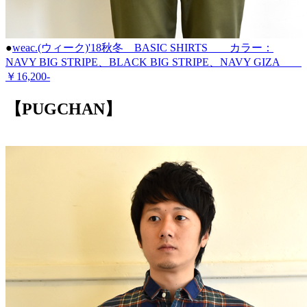
●
weac.(ウィーク)'18秋冬 BASIC SHIRTS カラー：
NAVY BIG STRIPE、BLACK BIG STRIPE、NAVY GIZA
￥16,200-
【PUGCHAN】