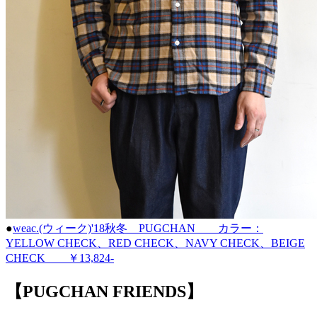
●
weac.(ウィーク)'18秋冬 PUGCHAN カラー：
YELLOW CHECK、RED CHECK、NAVY CHECK、BEIGE
CHECK ￥13,824-
【PUGCHAN FRIENDS】