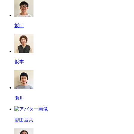
坂口
坂本
瀬川
柴田辰吉