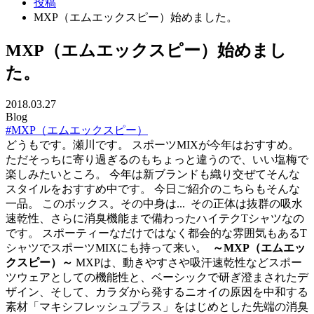
投稿
MXP（エムエックスピー）始めました。
MXP（エムエックスピー）始めまし
た。
2018.03.27
Blog
#MXP（エムエックスピー）
どうもです。瀬川です。 スポーツMIXが今年はおすすめ。
ただそっちに寄り過ぎるのもちょっと違うので、いい塩梅で
楽しみたいところ。 今年は新ブランドも織り交ぜてそんな
スタイルをおすすめ中です。 今日ご紹介のこちらもそんな
一品。 このボックス。その中身は...
その正体は抜群の吸水
速乾性、さらに消臭機能まで備わったハイテクTシャツなの
です。 スポーティーなだけではなく都会的な雰囲気もあるT
シャツでスポーツMIXにも持って来い。
～MXP（エムエッ
クスピー）～
MXPは、動きやすさや吸汗速乾性などスポー
ツウェアとしての機能性と、ベーシックで研ぎ澄まされたデ
ザイン、そして、カラダから発するニオイの原因を中和する
素材「マキシフレッシュプラス」をはじめとした先端の消臭