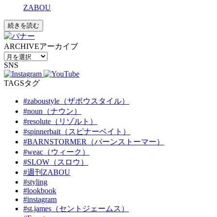
ZABOU
続きを読む
ARCHIVE
アーカイブ
SNS
TAGS
タグ
#zaboustyle（ザボウスタイル）
#noun（ナウン）
#resolute（リゾルト）
#spinnerbait（スピナーベイト）
#BARNSTORMER（バーンストーマー）
#weac（ウィーク）
#SLOW（スロウ）
#週刊ZABOU
#styling
#lookbook
#instagram
#st.james（セントジェームス）