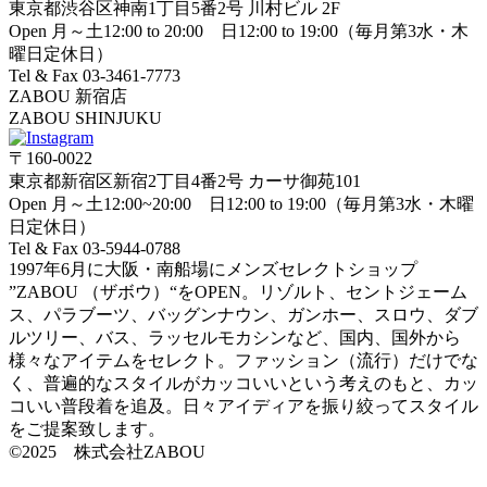
東京都渋谷区神南1丁目5番2号 川村ビル 2F
Open 月～土12:00 to 20:00 日12:00 to 19:00（毎月第3水・木
曜日定休日）
Tel & Fax 03-3461-7773
ZABOU 新宿店
ZABOU SHINJUKU
〒160-0022
東京都新宿区新宿2丁目4番2号 カーサ御苑101
Open 月～土12:00~20:00 日12:00 to 19:00（毎月第3水・木曜
日定休日）
Tel & Fax 03-5944-0788
1997年6月に大阪・南船場にメンズセレクトショップ
”ZABOU （ザボウ）“をOPEN。リゾルト、セントジェーム
ス、パラブーツ、バッグンナウン、ガンホー、スロウ、ダブ
ルツリー、バス、ラッセルモカシンなど、国内、国外から
様々なアイテムをセレクト。ファッション（流行）だけでな
く、普遍的なスタイルがカッコいいという考えのもと、カッ
コいい普段着を追及。日々アイディアを振り絞ってスタイル
をご提案致します。
©2025 株式会社ZABOU