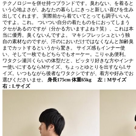
テクノロジーを併せ持つブランドです。臭わない、を着ると
いう心地よさが、あなたの暮らしにきっと新しい喜びを生み
出してくれます。
実際前から着ていてとっても調子いいん
ですよ。これ。 ついつい自分の着たものをにおってしまう
クセがあるのですが（分かる方いますよね？笑）、これは本
当に優秀。臭くないんですよ。 マキシフレッシュという独
自の素材なのですが、汗のにおいだけではなくなんと加齢臭
までカットするというから驚き。 サイズ感もインナー使
い、そして一枚でもどちらでもオーケー。こりゃあ便利。
ワタクシ瀬川くらいの体型だと、ピッタリ好きな方やインナ
ー使いにするならMサイズ、ちょっとゆとりを出すならLサ
イズ。いつもながら後者なワタクシですが、着方や好みでお
選びくださいませ。
身長175cm 体重65kg 左：Mサイズ
右：Lサイズ