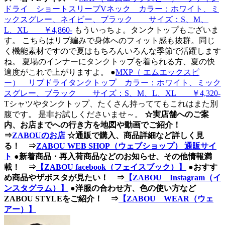
ドライ ショートスリーブVネック カラー：ホワイト、ミ
ックスグレー、ネイビー、ブラック サイズ：S、M、
L、XL ￥4,860-
もういっちょ。タンクトップもございま
す。 こちらはリブ編みで身体へのフィット感も抜群。同じ
く機能素材ですので夏はもちろんいろんな季節で活躍します
ね。 夏場のインナーにタンクトップを着られる方、夏の快
適度がこれで上がりますよ。
●
MXP（ エムエックスピ
ー） リブドライタンクトップ カラー：ホワイト、ミック
スグレー、ブラック サイズ：S、M、L、XL ￥4,320-
Tシャツやタンクトップ、たくさん持っててもこれはまた別
腹です。 是非お試しくださいませ～。
☆実店舗へのご案
内、お店までへの行き方を地図や動画でご紹介！
⇒
ZABOUのお店
☆通販で購入、商品詳細など詳しく見
る！ ⇒
ZABOU WEB SHOP（ウェブショップ） 通販サイ
ト
●新着商品・再入荷商品などのお知らせ、その他情報満
載！ ⇒
【ZABOU facebook（フェイスブック）】
●おすす
め商品やザボスタが見たい！ ⇒
【ZABOU Instagram（イ
ンスタグラム）】
●洋服の合わせ方、色の使い方など
ZABOU STYLEをご紹介！ ⇒
【ZABOU WEAR（ウェ
アー）】