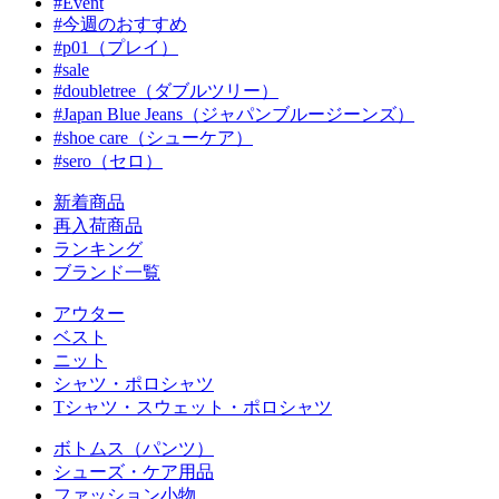
#Event
#今週のおすすめ
#p01（プレイ）
#sale
#doubletree（ダブルツリー）
#Japan Blue Jeans（ジャパンブルージーンズ）
#shoe care（シューケア）
#sero（セロ）
新着商品
再入荷商品
ランキング
ブランド一覧
アウター
ベスト
ニット
シャツ・ポロシャツ
Tシャツ・スウェット・ポロシャツ
ボトムス（パンツ）
シューズ・ケア用品
ファッション小物