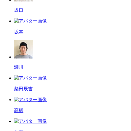
坂口
坂本
瀬川
柴田辰吉
高橋