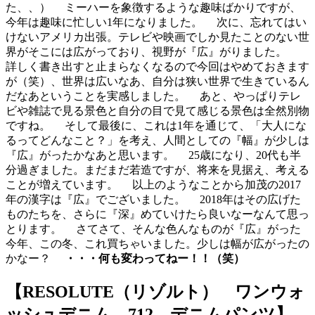
た、、） ミーハーを象徴するような趣味ばかりですが、
今年は趣味に忙しい1年になりました。 次に、忘れてはい
けないアメリカ出張。テレビや映画でしか見たことのない世
界がそこには広がっており、視野が『広』がりました。
詳しく書き出すと止まらなくなるので今回はやめておきます
が（笑）、世界は広いなあ、自分は狭い世界で生きているん
だなあということを実感しました。 あと、やっぱりテレ
ビや雑誌で見る景色と自分の目で見て感じる景色は全然別物
ですね。 そして最後に、これは1年を通じて、「大人にな
るってどんなこと？」を考え、人間としての『幅』が少しは
『広』がったかなあと思います。 25歳になり、20代も半
分過ぎました。まだまだ若造ですが、将来を見据え、考える
ことが増えています。 以上のようなことから加茂の2017
年の漢字は『広』でございました。 2018年はその広げた
ものたちを、さらに『深』めていけたら良いなーなんて思っ
とります。
さてさて、そんな色んなものが『広』がった
今年、この冬、これ買ちゃいました。少しは幅が広がったの
かなー？
・・・何も変わってねー！！（笑）
【RESOLUTE（リゾルト） ワンウォ
ッシュデニム 712 デニムパンツ】