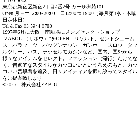
〒160-0022
東京都新宿区新宿2丁目4番2号 カーサ御苑101
Open 月～土12:00~20:00 日12:00 to 19:00（毎月第3水・木曜
日定休日）
Tel & Fax 03-5944-0788
1997年6月に大阪・南船場にメンズセレクトショップ
”ZABOU （ザボウ）“をOPEN。リゾルト、セントジェーム
ス、パラブーツ、バッグンナウン、ガンホー、スロウ、ダブ
ルツリー、バス、ラッセルモカシンなど、国内、国外から
様々なアイテムをセレクト。ファッション（流行）だけでな
く、普遍的なスタイルがカッコいいという考えのもと、カッ
コいい普段着を追及。日々アイディアを振り絞ってスタイル
をご提案致します。
©2025 株式会社ZABOU