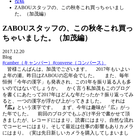
投稿
ZABOUスタッフの、この秋冬これ買っちゃいまし
た。（加茂編）
ZABOUスタッフの、この秋冬これ買っ
ちゃいました。（加茂編）
2017.12.20
Blog
#camber（キャンバー）
#converse（コンバース）
皆様こんばんは。加茂でございます。 2017年もいよい
よ年の瀬。昨日はZABOUの忘年会でした。
また、毎年
恒例「今年の漢字」も発表され、この1年を振り返る人も多
いのではないでしょうか。 かく言う私加茂もこのブログ
を書くにあたって2017年はどんな年だったか？振り返ってみ
ると、一つの漢字が浮かび上がってきました。 それは
『広』
という漢字です。 まず、今年は趣味が『広』がっ
た年でした。 前回のブログでもふざけ半分で書かせて頂
きましたが、レコードにはまり。読書にはまり。自然な流れ
でコーヒーにはまり。そして最近は仕事の影響もありカメラ
にはまり。（実は先日新しいカメラを購入してしまいまし