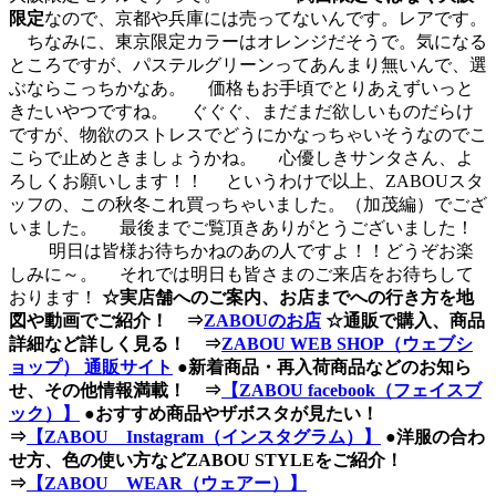
限定
なので、京都や兵庫には売ってないんです。レアです。
ちなみに、東京限定カラーはオレンジだそうで。気になる
ところですが、パステルグリーンってあんまり無いんで、選
ぶならこっちかなあ。 価格もお手頃でとりあえずいっと
きたいやつですね。
ぐぐぐ、まだまだ欲しいものだらけ
ですが、物欲のストレスでどうにかなっちゃいそうなのでこ
こらで止めときましょうかね。 心優しきサンタさん、よ
ろしくお願いします！！ というわけで以上、ZABOUスタ
ッフの、この秋冬これ買っちゃいました。（加茂編）でござ
いました。 最後までご覧頂きありがとうございました！
明日は皆様お待ちかねのあの人ですよ！！どうぞお楽
しみに～。 それでは明日も皆さまのご来店をお待ちして
おります！
☆実店舗へのご案内、お店までへの行き方を地
図や動画でご紹介！ ⇒
ZABOUのお店
☆通販で購入、商品
詳細など詳しく見る！ ⇒
ZABOU WEB SHOP（ウェブシ
ョップ） 通販サイト
●新着商品・再入荷商品などのお知ら
せ、その他情報満載！ ⇒
【ZABOU facebook（フェイスブ
ック）】
●おすすめ商品やザボスタが見たい！
⇒
【ZABOU Instagram（インスタグラム）】
●洋服の合わ
せ方、色の使い方などZABOU STYLEをご紹介！
⇒
【ZABOU WEAR（ウェアー）】