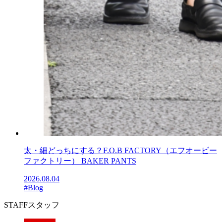
太・細どっちにする？F.O.B FACTORY（エフオービー
ファクトリー） BAKER PANTS
2026.08.04
#Blog
STAFF
スタッフ