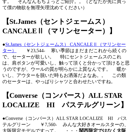
す。 そんなんもちょっとご紹介。。（どなたか先に買っ
て僕の物欲を無理矢理沈めてください）
【St.James（セントジェームス）
CANCALEⅡ（マリンセーター）】
●
St.James（セントジェームス） CANCALEⅡ（マリンセー
ター）
￥23,544- 寒い季節はまだまだこれから続くの
で、セーターが欲しい。 特にセントジェームスのこれ
は、肩ボタンが可愛いし、触って頂くと分かって頂けると思
うのですが、ウールの質が明らかに上質なんです。 暖か
いし、アウターを脱いだ時もお洒落だよなあ。。 この類
のセーターは、やっぱりシャツと合わせたいですね。
【Converse（コンバース）ALL STAR
LOCALIZE HI パステルグリーン】
●Converse（コンバース）ALL STAR LOCALIZE HI パス
テルグリーン ￥7,560- みんな大好きオールスターの、
大阪限定モデルですって。 ・・・
関西限定ではなく大阪