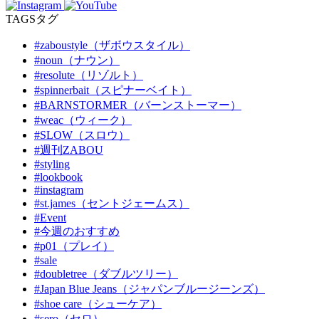
TAGS
タグ
#zaboustyle（ザボウスタイル）
#noun（ナウン）
#resolute（リゾルト）
#spinnerbait（スピナーベイト）
#BARNSTORMER（バーンストーマー）
#weac（ウィーク）
#SLOW（スロウ）
#週刊ZABOU
#styling
#lookbook
#instagram
#st.james（セントジェームス）
#Event
#今週のおすすめ
#p01（プレイ）
#sale
#doubletree（ダブルツリー）
#Japan Blue Jeans（ジャパンブルージーンズ）
#shoe care（シューケア）
#sero（セロ）