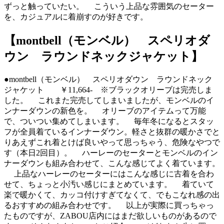
ずっと触っていたい。 こういう上品な雰囲気のセーター
を、カジュアルに着崩すのが好きです。
【montbell（モンベル） スペリオダ
ウン ラウンドネックジャケット】
●montbell（モンベル） スペリオダウン ラウンドネック
ジャケット ￥11,664- ※ブラックオリーブは完売しま
した。 これまた完売してしまいましたが、モンベルのイ
ンナーダウンの新色を。 オリーブのアイテムって万能
で、ついつい集めてしまいます。 毎年冬になるとスタッ
フが全員着ているインナーダウン。軽さと抜群の暖かさでと
りあえずこれ着とけば良いやって思っちゃう、危険なやつで
す（本日2回目）。 ハーレーのセーターとモンベルのイン
ナーダウンも組み合わせて、こんな感じてよく着ています。
上品なハーレーのセーターにはこんな感じに古着を合わ
せて、ちょっと小汚い感じにまとめています。 着ていて
楽で暖かくて、カッコ付けすぎてなくて、でもこなれ感の出
るおすすめの組み合わせです。
以上が実際に買っちゃっ
たものですが、ZABOU店内にはまだ欲しいものがあるので