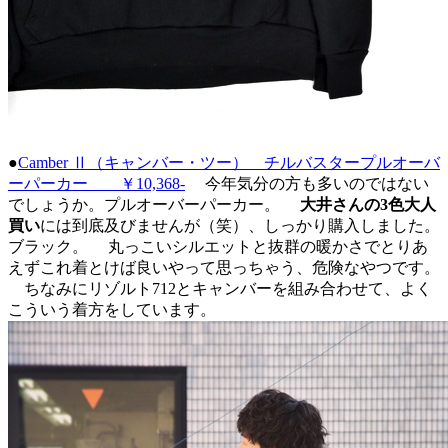
●
Camber Ⅱ（キャンバー・ツー） チルバスタープルオーバ
ーパーカー ￥10,368-
今年気分の方も多いのではない
でしょうか。プルオーバーパーカー。
大井さんの3色大人
買い
には到底及びませんが（笑）、しっかり購入しました。
ブラック。 丸っこいシルエットと抜群の暖かさでとりあ
えずこれ着とけば良いやって思っちゃう、危険なやつです。
ちなみにリゾルト712とキャンバーを組み合わせて、よく
こういう着方をしています。