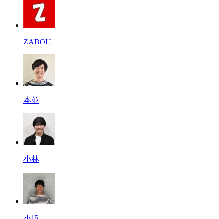
ZABOU
本並
小林
小坂