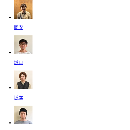
岡安
坂口
坂本