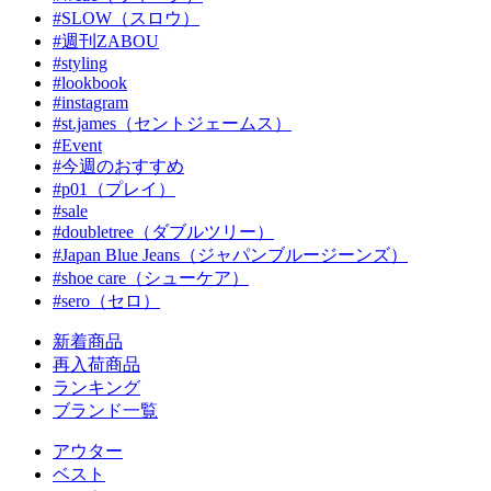
#SLOW（スロウ）
#週刊ZABOU
#styling
#lookbook
#instagram
#st.james（セントジェームス）
#Event
#今週のおすすめ
#p01（プレイ）
#sale
#doubletree（ダブルツリー）
#Japan Blue Jeans（ジャパンブルージーンズ）
#shoe care（シューケア）
#sero（セロ）
新着商品
再入荷商品
ランキング
ブランド一覧
アウター
ベスト