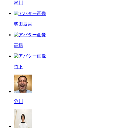
瀬川
柴田辰吉
高橋
竹下
谷川