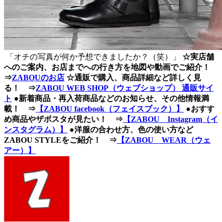
「オチの写真が何か予想できましたか？（笑）」
☆実店舗
へのご案内、お店までへの行き方を地図や動画でご紹介！
⇒
ZABOUのお店
☆通販で購入、商品詳細など詳しく見
る！ ⇒
ZABOU WEB SHOP（ウェブショップ） 通販サイ
ト
●新着商品・再入荷商品などのお知らせ、その他情報満
載！ ⇒
【ZABOU facebook（フェイスブック）】
●おすす
め商品やザボスタが見たい！ ⇒
【ZABOU Instagram（イ
ンスタグラム）】
●洋服の合わせ方、色の使い方など
ZABOU STYLEをご紹介！ ⇒
【ZABOU WEAR（ウェ
アー）】