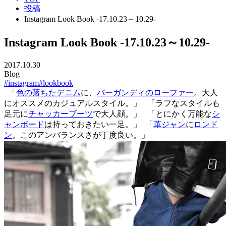
投稿
Instagram Look Book -17.10.23～10.29-
Instagram Look Book -17.10.23～10.29-
2017.10.30
Blog
#instagram
#lookbook
「
色の落ちたデニム
に、
バーガンディのローファー
。大人
にオススメのカジュアルスタイル。」
「ラフなスタイルも
足元に
チャッカーブーツ
で大人顔。」
「とにかく万能な
シ
ャンボード
は持っておきたい一足。」
「
革ジャン
に
ロンド
ン
。このアンバランスさが丁度良い。」