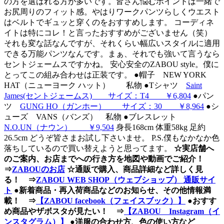
の方を選ばれる方が多いです。皆さん悩むポイントは一緒で
お尻周りのフィット感。やはりワークパンツらしくウエスト
はベルトでギュッと穿くのをおすすめします。
コーディネ
イトは特にコレ！と言ったおすすめがございません（笑）
それも変な話なんですが、それくらい幅広いスタイルに適用
できる万能パンツなんです。まぁ、それでも強いて言うなら
セントジェームスですかね。 安心安全のZABOU style。僕に
とってこの組み合わせは正装です。
●帽子 NEW YORK
HAT（ニューヨーク ハット） 私物 ●Tシャツ
Saint
James(セントジェームス) サイズ：T4 ￥6,804
●パン
ツ
GUNG HO（ガンホー） サイズ：30 ￥8,964
●シ
ューズ VANS（バンズ） 私物 ●ブレスレット
N.O.UN（ナウン） ￥9,504
身長168cm 体重58kg 足約
26.5cm
どうぞ皆さまお試し下さいませ。 P.S.僕もなかなか色
落ちしているので買い替えようと思ってます。
☆実店舗へ
のご案内、お店までへの行き方を地図や動画でご紹介！
⇒
ZABOUのお店
☆通販で購入、商品詳細など詳しく見
る！ ⇒
ZABOU WEB SHOP（ウェブショップ） 通販サイ
ト
●新着商品・再入荷商品などのお知らせ、その他情報満
載！ ⇒
【ZABOU facebook（フェイスブック）】
●おすす
め商品やザボスタが見たい！ ⇒
【ZABOU Instagram（イ
ンスタグラム）】
●洋服の合わせ方、色の使い方など