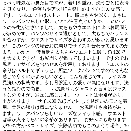
っぺり味気ない見た目ですが、着用を重ね、洗うごとに表情
も良くなり、"色落ちやアタリ"も楽しめます◎ こんな感じ
です。
シルエットはストレート。股上もやや深く、まさに
ワークパンツらしい形。 ひとつ注意点というか、このパン
ツの特徴がございまして、太ももやウエストに比べお尻周り
が狭めです。パンツのサイズ選びとして、太ももでバランス
を合わすか、ウエストでサイズを合わすのが多いと思います
が、このパンツの場合お尻周りでサイズを合わせて頂くのが
よろしいかと。 僕自身も太ももやウエストに関しては28で
も大丈夫ですが、お尻周りが張ってしまいます。ですのでお
尻周りでサイズを合わせ30を愛用しております。ウエストの
余りはベルトでギュッと。所詮ワークパンツですのでそんな
感じで穿くのがよろしいかと。 こんな感じです。 サイズ28
見洗いの状態です。少し骨盤辺りの張りが気になります。洗
うと縮むので尚更。。
お尻周りもジャストと言えばジャス
トなのですが、窮屈に感じます。
ウエストは余裕があり、
手が入ります。
サイズ30 先ほどと同じく見洗いのモノを着
用。骨盤の張りは気になりません。
お尻周りも余裕があり
ます。ワークパンツらしいルーズなフィット感。
ウエスト
は拳が入るくらいの余裕があります。
お好みにも寄ります
が30の方がベストサイズ。実際店頭でもこのような場合、30