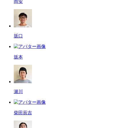
岡安
坂口
坂本
瀬川
柴田辰吉