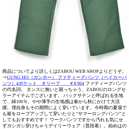
商品についてより詳しくはZABOU WEB SHOPよりどうぞ。
⇒
GUNG HO（ガンホー） ファティーグパンツ（ベイカーパ
ンツ）4ポケット オリーブ ￥8,964
ファティーグパンツ
の代名詞。 タンスに無いと困っちゃう、ZABOUのロングセ
ラーアイテムでございます。 バックサテンと呼ばれる生地
で、綿100％。やや薄手の生地感は春から秋にかけて大活
躍。僕自身もその期間によく穿いています。今時期の夏場で
も裾をロープアップして穿いたりと"サマーロングパンツ"と
してもおすすめです！ ワークパンツですから汚れも気にせ
ずガシガシ穿けちゃうデイリーウェア（普段着）。始めはの