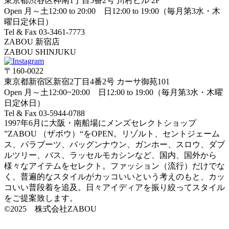
東京都渋谷区神南1丁目5番2号 川村ビル 2F
Open 月～土12:00 to 20:00 日12:00 to 19:00（毎月第3水・木
曜日定休日）
Tel & Fax 03-3461-7773
ZABOU 新宿店
ZABOU SHINJUKU
〒160-0022
東京都新宿区新宿2丁目4番2号 カーサ御苑101
Open 月～土12:00~20:00 日12:00 to 19:00（毎月第3水・木曜
日定休日）
Tel & Fax 03-5944-0788
1997年6月に大阪・南船場にメンズセレクトショップ
”ZABOU （ザボウ）“をOPEN。リゾルト、セントジェーム
ス、パラブーツ、バッグンナウン、ガンホー、スロウ、ダブ
ルツリー、バス、ラッセルモカシンなど、国内、国外から
様々なアイテムをセレクト。ファッション（流行）だけでな
く、普遍的なスタイルがカッコいいという考えのもと、カッ
コいい普段着を追及。日々アイディアを振り絞ってスタイル
をご提案致します。
©2025 株式会社ZABOU