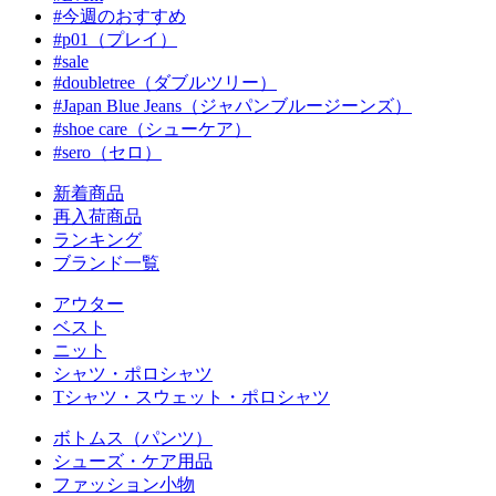
#今週のおすすめ
#p01（プレイ）
#sale
#doubletree（ダブルツリー）
#Japan Blue Jeans（ジャパンブルージーンズ）
#shoe care（シューケア）
#sero（セロ）
新着商品
再入荷商品
ランキング
ブランド一覧
アウター
ベスト
ニット
シャツ・ポロシャツ
Tシャツ・スウェット・ポロシャツ
ボトムス（パンツ）
シューズ・ケア用品
ファッション小物