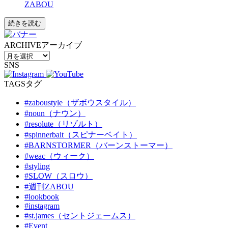
ZABOU
続きを読む
ARCHIVE
アーカイブ
SNS
TAGS
タグ
#zaboustyle（ザボウスタイル）
#noun（ナウン）
#resolute（リゾルト）
#spinnerbait（スピナーベイト）
#BARNSTORMER（バーンストーマー）
#weac（ウィーク）
#styling
#SLOW（スロウ）
#週刊ZABOU
#lookbook
#instagram
#st.james（セントジェームス）
#Event