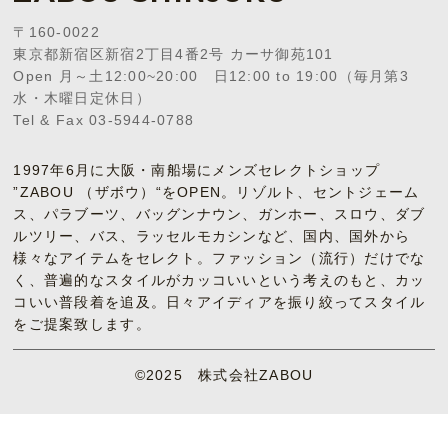
〒160-0022
東京都新宿区新宿2丁目4番2号 カーサ御苑101
Open 月～土12:00~20:00 日12:00 to 19:00（毎月第3
水・木曜日定休日）
Tel & Fax 03-5944-0788
1997年6月に大阪・南船場にメンズセレクトショップ
”ZABOU （ザボウ）“をOPEN。リゾルト、セントジェーム
ス、パラブーツ、バッグンナウン、ガンホー、スロウ、ダブ
ルツリー、バス、ラッセルモカシンなど、国内、国外から
様々なアイテムをセレクト。ファッション（流行）だけでな
く、普遍的なスタイルがカッコいいという考えのもと、カッ
コいい普段着を追及。日々アイディアを振り絞ってスタイル
をご提案致します。
©2025 株式会社ZABOU