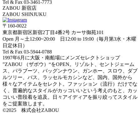
Tel & Fax 03-3461-7773
ZABOU 新宿店
ZABOU SHINJUKU
〒160-0022
東京都新宿区新宿2丁目4番2号 カーサ御苑101
Open 月～土12:00~20:00 日12:00 to 19:00（毎月第3水・木曜
日定休日）
Tel & Fax 03-5944-0788
1997年6月に大阪・南船場にメンズセレクトショップ
”ZABOU （ザボウ）“をOPEN。リゾルト、セントジェーム
ス、パラブーツ、バッグンナウン、ガンホー、スロウ、ダブ
ルツリー、バス、ラッセルモカシンなど、国内、国外から
様々なアイテムをセレクト。ファッション（流行）だけでな
く、普遍的なスタイルがカッコいいという考えのもと、カッ
コいい普段着を追及。日々アイディアを振り絞ってスタイル
をご提案致します。
©2025 株式会社ZABOU