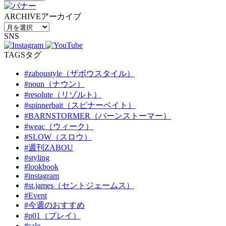
ARCHIVE
アーカイブ
SNS
TAGS
タグ
#zaboustyle（ザボウスタイル）
#noun（ナウン）
#resolute（リゾルト）
#spinnerbait（スピナーベイト）
#BARNSTORMER（バーンストーマー）
#weac（ウィーク）
#SLOW（スロウ）
#週刊ZABOU
#styling
#lookbook
#instagram
#st.james（セントジェームス）
#Event
#今週のおすすめ
#p01（プレイ）
#sale