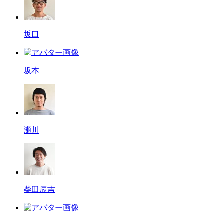
坂口
坂本
瀬川
柴田辰吉