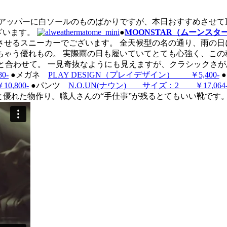
アッパーに白ソールのものばかりですが、本日おすすめさせて
ございます。
●
MOONSTAR（ムーンスター） 
させるスニーカーでございます。 全天候型の名の通り、雨の日
ゃう優れもの。 実際雨の日も履いていてとても心強く、この
と合わせて。 一見奇抜なようにも見えますが、クラシックさ
0-
●メガネ
PLAY DESIGN（プレイデザイン） ￥5,400-
,800-
●パンツ
N.O.UN(ナウン) サイズ：2 ￥17,064
と優れた物作り。職人さんの“手仕事”が残るとてもいい靴です