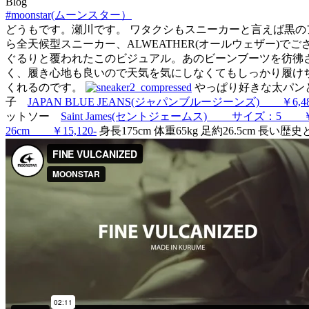
Blog
#moonstar(ムーンスター）
どうもです。瀬川です。 ワタクシもスニーカーと言えば黒の
ら全天候型スニーカー、ALWEATHER(オールウェザー)で
ぐるりと覆われたこのビジュアル。あのビーンブーツを彷彿
く、履き心地も良いので天気を気にしなくてもしっかり履けち
くれるのです。
やっぱり好きな太パン
子
JAPAN BLUE JEANS(ジャパンブルージーンズ) ￥6,48
ットソー
Saint James(セントジェームス) サイズ：5 ￥10
26cm ￥15,120-
身長175cm 体重65kg 足約26.5cm
長い歴史