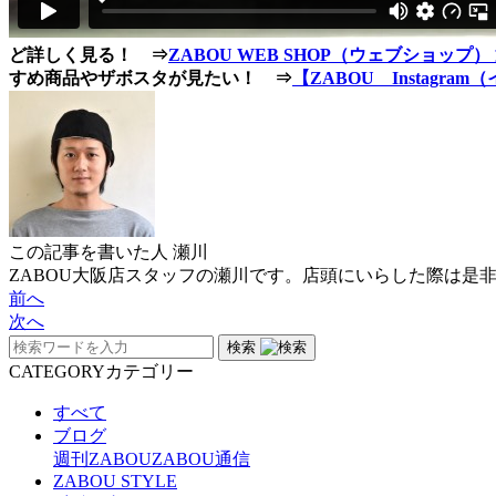
ど詳しく見る！ ⇒
ZABOU WEB SHOP（ウェブショップ
すめ商品やザボスタが見たい！ ⇒
【ZABOU Instagr
この記事を書いた人
瀬川
ZABOU大阪店スタッフの瀬川です。店頭にいらした際は是
前へ
次へ
検索
CATEGORY
カテゴリー
すべて
ブログ
週刊ZABOU
ZABOU通信
ZABOU STYLE