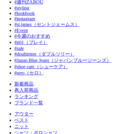
#週刊ZABOU
#styling
#lookbook
#instagram
#st.james（セントジェームス）
#Event
#今週のおすすめ
#p01（プレイ）
#sale
#doubletree（ダブルツリー）
#Japan Blue Jeans（ジャパンブルージーンズ）
#shoe care（シューケア）
#sero（セロ）
新着商品
再入荷商品
ランキング
ブランド一覧
アウター
ベスト
ニット
シャツ・ポロシャツ