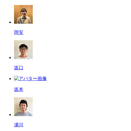
岡安
坂口
坂本
瀬川