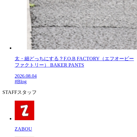
太・細どっちにする？F.O.B FACTORY（エフオービー
ファクトリー） BAKER PANTS
2026.08.04
#Blog
STAFF
スタッフ
ZABOU