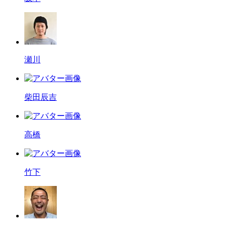
瀬川
柴田辰吉
高橋
竹下