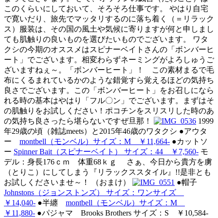
このくらいにしておいて、そろそろ仕事です。 やはり自宅
で寛いだり、旅先でマッタリするのに落ち着く（＝リラック
ス）服装は、その国の風土や気候に寄りますが何と申しまし
ても肌触りの良いものを選びたいものでございます。 ワタ
クシの今期のオススメはスピナーベイトさんの「ボンバーヒ
ート」でございます。相変わらずネーミングがよろしゅうご
ざいますねぇ～。「ボンバーヒート」！ この素材まるで毛
布にくるまれているかのような錯覚すら覚えるほどの気持ち
良さでございます。この「ボンバーヒート」をお召しになら
れる時の基本はやはり「フル〇ン」でございます。まずはそ
の肌触りをお試しください！ポコチンをスリスリした時のあ
の気持ち良さったら堪らないですぜ旦那！
1999
年29歳の頃（雑誌meets）と2015年46歳のワタクシ ●アウタ
ー
montbell（モンベル）サイズ：M ￥11,664-
●カットソ
ー
Spinner Bait（スピナーベイト） サイズ：44 ￥7,560-
モ
デル：身長176ｃｍ 体重68ｋｇ さぁ、今日から貴方を虜
（とりこ）にしてしまう『リラックススタイル』!!是非とも
お試しくださいませ～！ （おまけ）
●帽子
Johnstons（ジョンストンズ） サイズ：ワンサイズ
￥14,040-
●半纏
montbell（モンベル）サイズ：M
￥11,880-
●パジャマ Brooks Brothers サイズ：S ￥10,584-