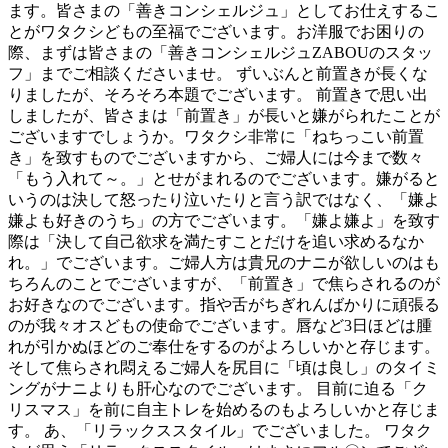
ます。皆さまの「善きコンシェルジュ」としてお仕えするこ
とがワタクシどもの至福でございます。お洋服でお困りの
際、まずは皆さまの「善きコンシェルジュZABOUのスタッ
フ」までご相談くださいませ。 ずいぶんと前置きが長くな
りましたが、そろそろ本題でございます。 前置きで思い出
しましたが、皆さまは「前置き」が長いと嫌がられたことが
ございますでしょうか。ワタクシ非常に「ねちっこい前置
き」を致すものでございますから、ご婦人には今まで数々
「もう入れて～。」とせがまれるのでございます。嫌がると
いうのは決して怒ったり泣いたりと言う訳ではなく、「嫌よ
嫌よも好きのうち」の方でございます。「嫌よ嫌よ」を致す
際は「決して自己欲求を満たすことだけを追い求めるなか
れ。」でございます。ご婦人方は貴兄のナニが欲しいのはも
ちろんのことでございますが、「前置き」で焦らされるのが
お好きなのでございます。指や舌がちぎれんばかりに頑張る
のが我々オスどもの使命でございます。唇など3日ほどは腫
れが引かぬほどのご奉仕をするのがよろしいかと存じます。
そして焦らされ悶えるご婦人を尻目に「頃は良し」のタイミ
ングがナニよりも肝心なのでございます。 目前に迫る「ク
リスマス」を前に自主トレを始めるのもよろしいかと存じま
す。 あ、「リラックススタイル」でございました。 ワタク