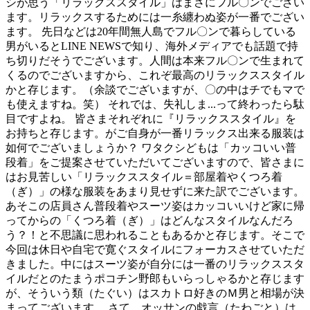
シが思う「リラックススタイル」はまさにフル〇ンでござい
ます。リラックスするためには一糸纏わぬ姿が一番でござい
ます。 先日などは20年間無人島でフル〇ンで暮らしている
男がいるとLINE NEWSで知り、海外メディアでも話題で持
ち切りだそうでございます。人間は本来フル〇ンで生まれて
くるのでございますから、これぞ最高のリラックススタイル
かと存じます。（余談でございますが、〇の中はチでもマで
も使えますね。笑） それでは、失礼しま...って終わったら駄
目ですよね。 皆さまそれぞれに『リラックススタイル』を
お持ちと存じます。がご自身が一番リラックス出来る服装は
如何でございましょうか？ ワタクシどもは「カッコいい普
段着」をご提案させていただいてございますので、皆さまに
はお見苦しい「リラックススタイル＝部屋着やくつろ着
（ぎ）」の様な服装をあまり見せずに来た訳でございます。
あそこの店員さん普段着やスーツ姿はカッコいいけど家に帰
ってからの「くつろ着（ぎ）」はどんなスタイルなんだろ
う？！と不思議に思われることもあるかと存じます。そこで
今回は休日や自宅で寛ぐスタイルにフォーカスさせていただ
きました。中にはスーツ姿が自分には一番のリラックススタ
イルだとのたまうポコチン野郎もいらっしゃるかと存じます
が、そういう類（たぐい）はスカトロ好きのＭ男と相場が決
まってございます。 さて、オッサンの戯言（たわごと）は