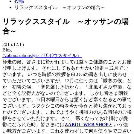
投稿
リラックススタイル ～オッサンの場合～
リラックススタイル ～オッサンの場
合～
2015.12.15
Blog
#zabou
#zaboustyle（ザボウスタイル）
師走の候、皆さまに於かれましては益々ご健勝のこととお慶
び申し上げます。 それにしてもあたたかい師走＝12月でご
ざいます。 いつも時候の挨拶をBLOGの書き出しに使わせ
ていただいてございますが、12月に使うのは「厳寒の候」と
か「初雪の候」「寒気厳しき折から」「北風すさぶ季節」な
どと全く説得力がないのでございます。 しかし皆さま朗報
でございます。17日木曜日からは驚くほど寒くなるとの事で
ございます。ワタクシこの時を今か今かと待ち焦がれておっ
たのでございます。これでようやく接得力のある時候のご挨
拶をさせていただけます。 さて、寒くなってお出掛けが憂
鬱になられた時、皆さまには
ZABOU WEB SHOP
という強
い味方がございます。これを使わずして何を使うやでござい