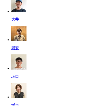
大井
岡安
坂口
坂本