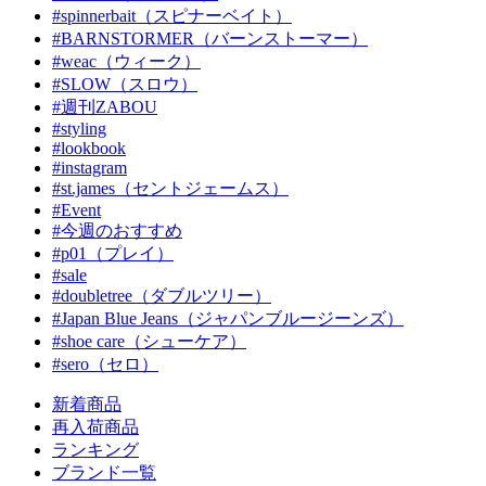
#spinnerbait（スピナーベイト）
#BARNSTORMER（バーンストーマー）
#weac（ウィーク）
#SLOW（スロウ）
#週刊ZABOU
#styling
#lookbook
#instagram
#st.james（セントジェームス）
#Event
#今週のおすすめ
#p01（プレイ）
#sale
#doubletree（ダブルツリー）
#Japan Blue Jeans（ジャパンブルージーンズ）
#shoe care（シューケア）
#sero（セロ）
新着商品
再入荷商品
ランキング
ブランド一覧