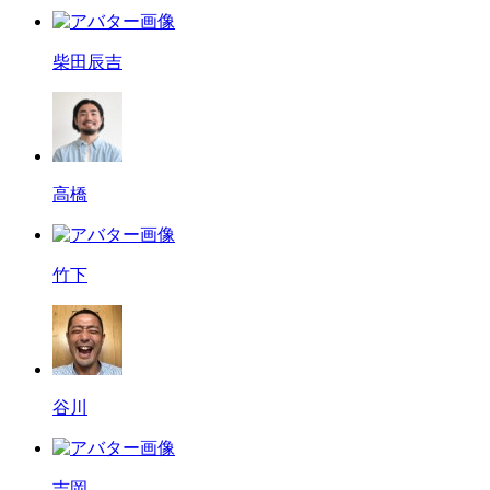
柴田辰吉
高橋
竹下
谷川
吉岡