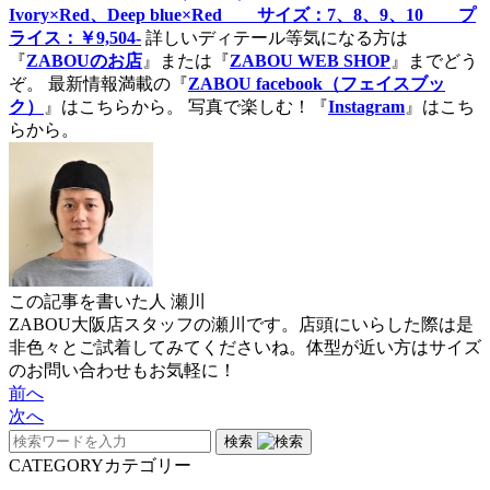
Ivory×Red、Deep blue×Red サイズ：7、8、9、10 プ
ライス：￥9,504-
詳しいディテール等気になる方は
『
ZABOUのお店
』または『
ZABOU WEB SHOP
』までどう
ぞ。
最新情報満載の『
ZABOU facebook（フェイスブッ
ク）
』はこちらから。
写真で楽しむ！『
Instagram
』はこち
らから。
この記事を書いた人
瀬川
ZABOU大阪店スタッフの瀬川です。店頭にいらした際は是
非色々とご試着してみてくださいね。体型が近い方はサイズ
のお問い合わせもお気軽に！
前へ
次へ
検索
CATEGORY
カテゴリー