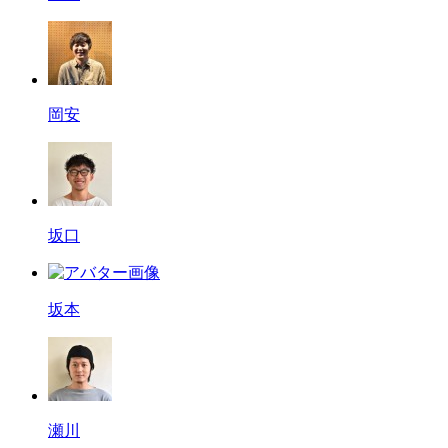
岡安
坂口
坂本
瀬川