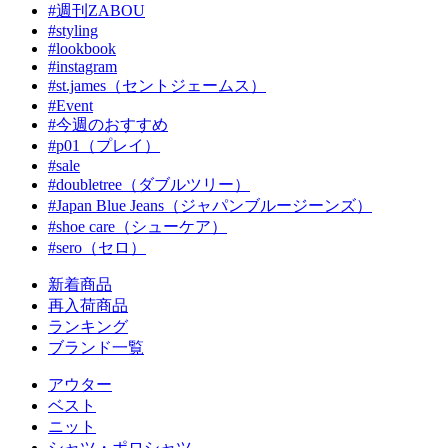
#週刊ZABOU
#styling
#lookbook
#instagram
#st.james（セントジェームス）
#Event
#今週のおすすめ
#p01（プレイ）
#sale
#doubletree（ダブルツリー）
#Japan Blue Jeans（ジャパンブルージーンズ）
#shoe care（シューケア）
#sero（セロ）
新着商品
再入荷商品
ランキング
ブランド一覧
アウター
ベスト
ニット
シャツ・ポロシャツ