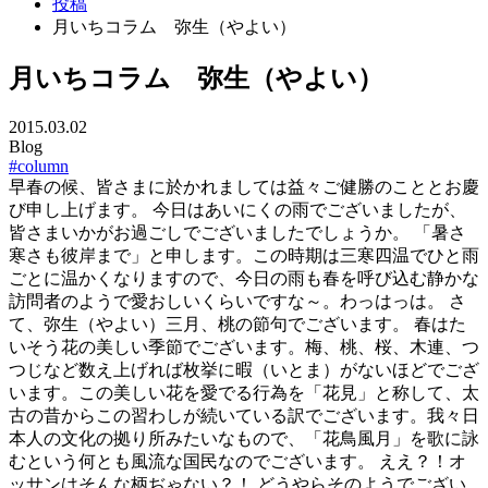
投稿
月いちコラム 弥生（やよい）
月いちコラム 弥生（やよい）
2015.03.02
Blog
#column
早春の候、皆さまに於かれましては益々ご健勝のこととお慶
び申し上げます。 今日はあいにくの雨でございましたが、
皆さまいかがお過ごしでございましたでしょうか。 「暑さ
寒さも彼岸まで」と申します。この時期は三寒四温でひと雨
ごとに温かくなりますので、今日の雨も春を呼び込む静かな
訪問者のようで愛おしいくらいですな～。わっはっは。 さ
て、弥生（やよい）三月、桃の節句でございます。 春はた
いそう花の美しい季節でございます。梅、桃、桜、木連、つ
つじなど数え上げれば枚挙に暇（いとま）がないほどでござ
います。この美しい花を愛でる行為を「花見」と称して、太
古の昔からこの習わしが続いている訳でございます。我々日
本人の文化の拠り所みたいなもので、「花鳥風月」を歌に詠
むという何とも風流な国民なのでございます。 ええ？！オ
ッサンはそんな柄ぢゃない？！ どうやらそのようでござい