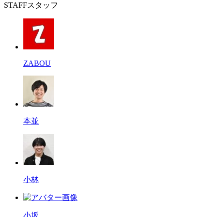
STAFF
スタッフ
ZABOU
本並
小林
小坂