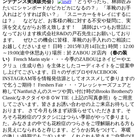
ンテナンス実演販売会）
「どうやったら、林師匠み
たいにシャンボードがピカピカになるの？」 「革靴のお手
入れはどうすれば良い？」 「スニーカーをキレイにするに
は？」 などなど、お客様の靴に対する不安や疑問に、実
演を交えながらお答え致します！ 講師はいつもお世話に
なっております株式会社R&Dの戸石先生にお願いしており
ます。 ぜひこの機会に皆様、革靴のお手入れのご相談に
お越しくださいませ！ 日時：2015年3月14日(土) 時間：12:00
～19:00(途中休憩あり) 場所：於 ZABOU 2F店内
（春の装
い）
French Marin style・・・今季のZABOUはネイビーやエ
クリュ（生成り色）を主体としたコーディネイトをご提案申
し上げてございます。日々のザボブロやFACEBOOK
INSTAGRAM等を情報発信源としてオススメして参りますの
で乞うご期待！ Freshers Fair・・・フレッシャーズフェアと
称してNarifuriさんのスーツや買い付け時のBrooks Brothersの
ClassicなネクタイやＢＯW TIE（上記の写真参照）をご用意
してございます。皆さまお誘い合わせの上ご来店お待ちして
おります。 さて今月も休まず頑張らせていただきます。そ
ろそろ花粉症のワタクシにはつらい季節がやって参りまし
た。みなさまの中でも花粉症のつらさをご理解賜われる方も
お見えになられると存じます。どうかお気をつけて。 寒暖
の激しい時期でもございます。くれぐれも皆さまご自愛のほ