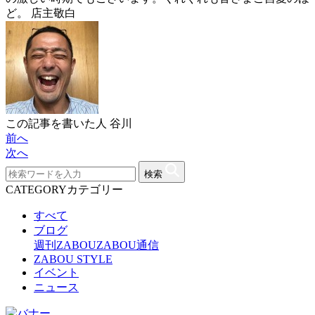
ど。 店主敬白
この記事を書いた人
谷川
前へ
次へ
検索
CATEGORY
カテゴリー
すべて
ブログ
週刊ZABOU
ZABOU通信
ZABOU STYLE
イベント
ニュース