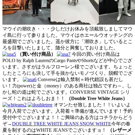
マウイの潮吹き・・・少しだけお休みを頂戴致しましてマウ
イ島に行って参りました。マウイはホエールウオッチングの
最盛期でございました。遥か彼方に「潮吹き」しているとこ
ろを目撃いたしまして、随分と興奮しておりました。
（買い付け商品）
今回の買い付け商品は
POLO by Ralph LaurenのCargo PantsやShortsなどが中心でござ
います。さすがはラルフローレン様でございます。ちょっと
したところにも決して手を抜かないモノづくり。脱帽でござ
います。
Converseは輸入禁制＝時代錯誤も甚だし
い！力(power)と金（money）のある商社は独占ですわ～。し
かし蛇の道は蛇でございます。CONVERSE VINTAGE シリ
ーズ！これはよろしおま！！
（Double Tree White Jeans）
オマンたせ致しました！！いよいよ
今月入荷でございます。入荷着々準備が進んでいます！予約
受付中でございますよ！！ご興味のある方はコチラからどう
ぞ→
DOUBLE TREE WHITE JEANS SNOW WHITE
今年の春
夏を制するのはWHITE JEANSでございますョ！
（レザーメ