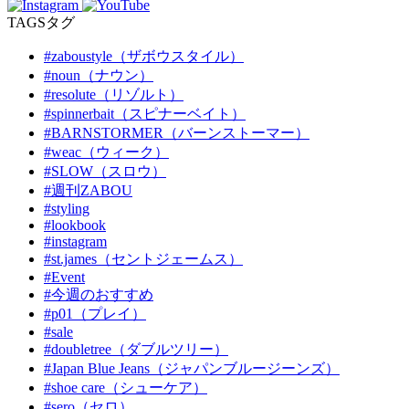
TAGS
タグ
#zaboustyle（ザボウスタイル）
#noun（ナウン）
#resolute（リゾルト）
#spinnerbait（スピナーベイト）
#BARNSTORMER（バーンストーマー）
#weac（ウィーク）
#SLOW（スロウ）
#週刊ZABOU
#styling
#lookbook
#instagram
#st.james（セントジェームス）
#Event
#今週のおすすめ
#p01（プレイ）
#sale
#doubletree（ダブルツリー）
#Japan Blue Jeans（ジャパンブルージーンズ）
#shoe care（シューケア）
#sero（セロ）