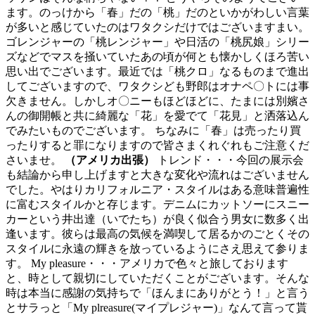
ます。のっけから「春」だの「桃」だのといかがわしい言葉
が多いと感じていたのはワタクシだけではございますまい。
ゴレンジャーの「桃レンジャー」や日活の「桃尻娘」シリー
ズなどでマスを掻いていたあの頃が何とも懐かしくほろ苦い
思い出でございます。最近では「桃クロ」なるものまで進出
してございますので、ワタクシども野郎はオナペ〇トには事
欠きません。しかしオ〇ニーもほどほどに、たまには別嬪さ
んの御開帳と共に綺麗な「花」を愛でて「花見」と洒落込ん
でみたいものでございます。 ちなみに「春」は売ったり買
ったりすると罪になりますので皆さまくれぐれもご注意くだ
さいませ。
（アメリカ出張）
トレンド・・・今回の展示会
も結論から申し上げますと大きな変化や流れはございません
でした。やはりカリフォルニア・スタイルはある意味普遍性
に富むスタイルかと存じます。デニムにカットソーにスニー
カーという井出達（いでたち）が良く似合う男女に数多く出
逢います。彼らは最高の気候を満喫して居るかのごとくその
スタイルに永遠の輝きを放っているようにさえ思えて参りま
す。 My pleasure・・・アメリカで色々と旅しております
と、時として親切にしていただくことがございます。そんな
時は本当に感謝の気持ちで「ほんまにありがとう！」と言う
とサラっと「My plreasure(マイプレジャー)」なんて言って貰