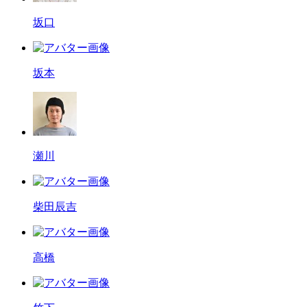
坂口
坂本
瀬川
柴田辰吉
高橋