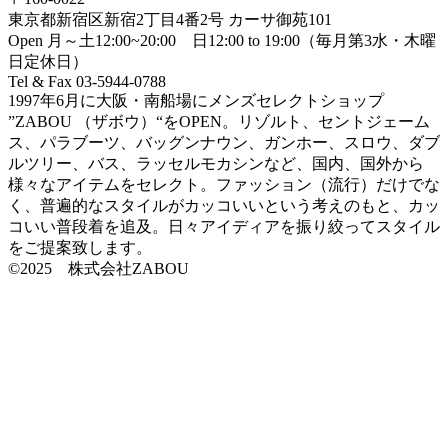
東京都新宿区新宿2丁目4番2号 カーサ御苑101
Open 月～土12:00~20:00 日12:00 to 19:00（毎月第3水・木曜
日定休日）
Tel & Fax 03-5944-0788
1997年6月に大阪・南船場にメンズセレクトショップ
”ZABOU （ザボウ）“をOPEN。リゾルト、セントジェーム
ス、パラブーツ、バッグンナウン、ガンホー、スロウ、ダブ
ルツリー、バス、ラッセルモカシンなど、国内、国外から
様々なアイテムをセレクト。ファッション（流行）だけでな
く、普遍的なスタイルがカッコいいという考えのもと、カッ
コいい普段着を追及。日々アイディアを振り絞ってスタイル
をご提案致します。
©2025 株式会社ZABOU