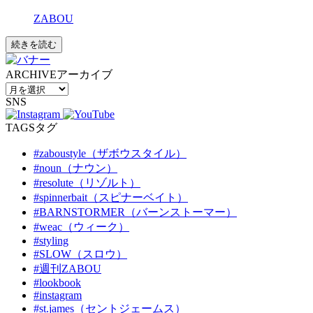
ZABOU
続きを読む
ARCHIVE
アーカイブ
SNS
TAGS
タグ
#zaboustyle（ザボウスタイル）
#noun（ナウン）
#resolute（リゾルト）
#spinnerbait（スピナーベイト）
#BARNSTORMER（バーンストーマー）
#weac（ウィーク）
#styling
#SLOW（スロウ）
#週刊ZABOU
#lookbook
#instagram
#st.james（セントジェームス）