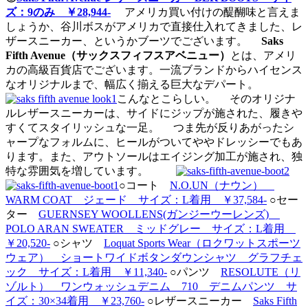
ズ：9のみ ￥28,944-
アメリカ買い付けの醍醐味と言えま
しょうか、谷川ボスがアメリカで直接仕入れてきました、レ
ザースニーカー、というかブーツでございます。
Saks
Fifth Avenue（サックスフィフスアベニュー）
とは、アメリ
カの高級百貨店でございます。一流ブランドからハイセンス
なオリジナルまで、幅広く揃える巨大なデパート。
こんなとこらしい。 そのオリジナ
ルレザースニーカーは、サイドにジップが施された、履きや
すくてスタイリッシュな一足。 つま先が反りあがったシ
ャープなフォルムに、ヒールがついてややドレッシーでもあ
ります。また、アウトソールはエイジング加工が施され、独
特な雰囲気を増しています。
○コート
N.O.UN（ナウン）
WARM COAT ジェード サイズ：L着用 ￥37,584-
○セー
ター
GUERNSEY WOOLLENS(ガンジーウーレンズ)
POLO ARAN SWEATER ミッドグレー サイズ：L着用
￥20,520-
○シャツ
Loquat Sports Wear（ロクワットスポーツ
ウェア） ショートワイドボタンダウンシャツ グラフチェ
ック サイズ：L着用 ￥11,340-
○パンツ
RESOLUTE（リ
ゾルト） ワンウォッシュデニム 710 デニムパンツ サ
イズ：30×34着用 ￥23,760-
○レザースニーカー
Saks Fifth