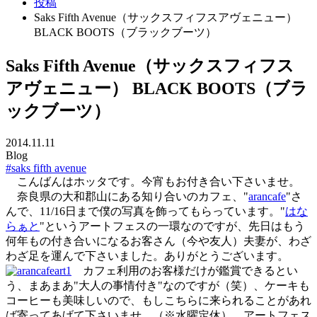
投稿
Saks Fifth Avenue（サックスフィフスアヴェニュー）
BLACK BOOTS（ブラックブーツ）
Saks Fifth Avenue（サックスフィフス
アヴェニュー） BLACK BOOTS（ブラ
ックブーツ）
2014.11.11
Blog
#saks fifth avenue
こんばんはホッタです。今宵もお付き合い下さいませ。
奈良県の大和郡山にある知り合いのカフェ、"
arancafe
"さ
んで、11/16日まで僕の写真を飾ってもらっています。"
はな
らぁと
"というアートフェスの一環なのですが、先日はもう
何年もの付き合いになるお客さん（今や友人）夫妻が、わざ
わざ足を運んで下さいました。ありがとうございます。
カフェ利用のお客様だけが鑑賞できるとい
う、まあまあ"大人の事情付き"なのですが（笑）、ケーキも
コーヒーも美味しいので、もしこちらに来られることがあれ
ば寄ってあげて下さいませ。（※水曜定休） アートフェス