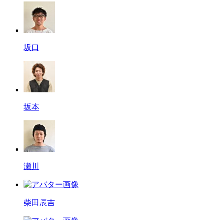
坂口
坂本
瀬川
柴田辰吉