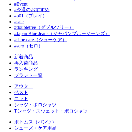
#Event
#今週のおすすめ
#p01（プレイ）
#sale
#doubletree（ダブルツリー）
#Japan Blue Jeans（ジャパンブルージーンズ）
#shoe care（シューケア）
#sero（セロ）
新着商品
再入荷商品
ランキング
ブランド一覧
アウター
ベスト
ニット
シャツ・ポロシャツ
Tシャツ・スウェット・ポロシャツ
ボトムス（パンツ）
シューズ・ケア用品