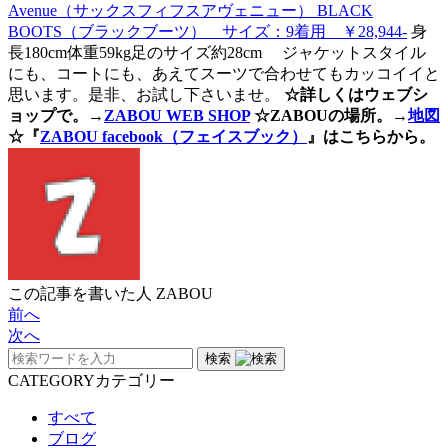
Avenue（サックスフィフスアヴェニュー） BLACK
BOOTS（ブラックブーツ） サイズ：9着用 ￥28,944-
身
長180cm体重59kg足のサイズ約28cm ジャケットスタイル
にも、コートにも、あえてスーツで合わせてもカッコイイと
思います。是非、お試し下さいませ。
☆詳しくはウェブシ
ョップで。→
ZABOU WEB SHOP
☆ZABOUの場所。→
地図
☆『
ZABOU facebook（フェイスブック）
』はこちらから。
この記事を書いた人
ZABOU
前へ
次へ
検索
CATEGORY
カテゴリー
すべて
ブログ