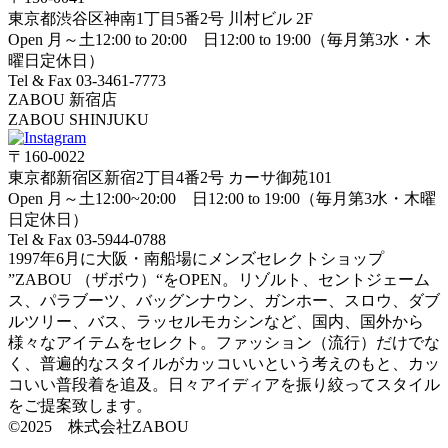
東京都渋谷区神南1丁目5番2号 川村ビル 2F
Open 月～土12:00 to 20:00 日12:00 to 19:00（毎月第3水・木
曜日定休日）
Tel & Fax 03-3461-7773
ZABOU 新宿店
ZABOU SHINJUKU
〒160-0022
東京都新宿区新宿2丁目4番2号 カーサ御苑101
Open 月～土12:00~20:00 日12:00 to 19:00（毎月第3水・木曜
日定休日）
Tel & Fax 03-5944-0788
1997年6月に大阪・南船場にメンズセレクトショップ
”ZABOU （ザボウ）“をOPEN。リゾルト、セントジェーム
ス、パラブーツ、バッグンナウン、ガンホー、スロウ、ダブ
ルツリー、バス、ラッセルモカシンなど、国内、国外から
様々なアイテムをセレクト。ファッション（流行）だけでな
く、普遍的なスタイルがカッコいいという考えのもと、カッ
コいい普段着を追及。日々アイディアを振り絞ってスタイル
をご提案致します。
©2025 株式会社ZABOU