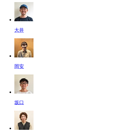
大井
岡安
坂口