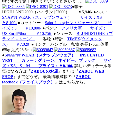
頃ですので是非押さえといてくださいまし。
●帽子
HIGHLAND2000（ハイランド2000） ￥5,940- ●ベスト
SNAP’N’WEAR（スナップンウェア） サイズ：XS
￥8,100-
●カットソー
Saint James(セントジェームス) サ
イズ：5 ￥10,800-
●パンツ
アメリカ軍 サイズ：
US.Small/Short ￥10,756-
●シューズ
BLUNDSTONE（ブ
ランドストーン）
私物 ●時計
TIMEX(タイメック
ス) ￥7,020-
●リング、バングル 私物 身長175cm 体重
65kg 足約26.5cm
●
SNAP’N’WEAR（スナップンウェア） INSULATED
VEST カラー：グリーン、ネイビー、ブラック サイ
ズ：XS、S、M プライス：￥8,100-
詳しいディテール等
気になる方は『
ZABOUのお店
』または『
ZABOU WEB
SHOP
』までどうぞ。
最新情報満載の『
ZABOU
facebook（フェイスブック）
』はこちらから。