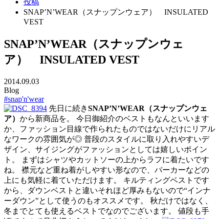
投稿
SNAP’N’WEAR（スナップンウェア） INSULATED
VEST
SNAP’N’WEAR（スナップンウェ
ア） INSULATED VEST
2014.09.03
Blog
#snap'n'wear
先日に続き
SNAP’N’WEAR（スナップンウェ
ア）
から新商品を。 今日御紹介のベストもなんといいます
か、ファッション目線で作られたものではないだけにリアル
なワークの雰囲気が◎ 普段のスタイルに取り入れやすいデ
ザイン、サイジングがファッションとしては嬉しいポイン
ト。 まずはシャツやカットソーの上からラフに着たいです
ね。 襟元など重ね着がしやすい形なので、パーカーなどの
上にも気軽に着ていただけます。 キルティングベストです
から、ダウンベストと違いそれほど厚みもないので“インナ
ーダウン”として使うのもオススメです。 秋だけではなく、
冬までとても使えるベストでなのでございます。 値段も手