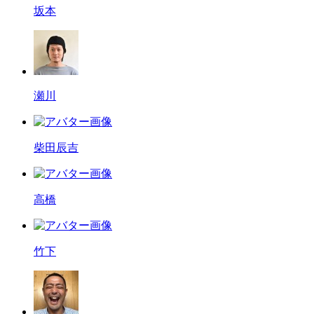
坂本
瀬川
柴田辰吉
高橋
竹下