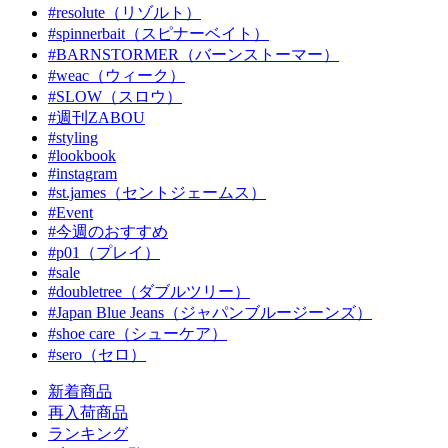
#resolute（リゾルト）
#spinnerbait（スピナーベイト）
#BARNSTORMER（バーンストーマー）
#weac（ウィーク）
#SLOW（スロウ）
#週刊ZABOU
#styling
#lookbook
#instagram
#st.james（セントジェームス）
#Event
#今週のおすすめ
#p01（プレイ）
#sale
#doubletree（ダブルツリー）
#Japan Blue Jeans（ジャパンブルージーンズ）
#shoe care（シューケア）
#sero（セロ）
新着商品
再入荷商品
ランキング