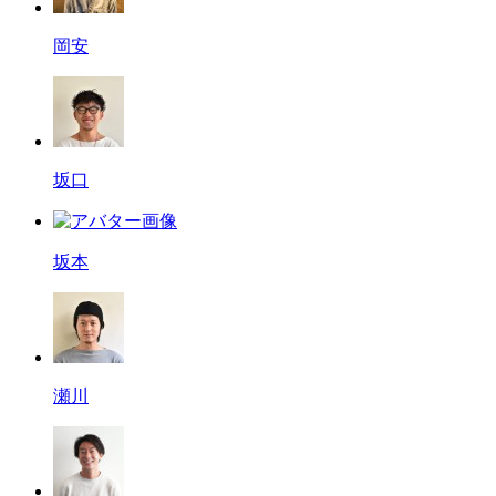
岡安
坂口
坂本
瀬川