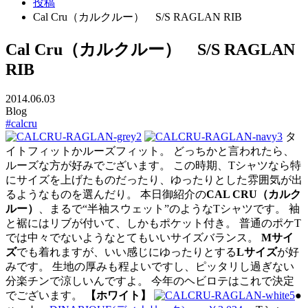
投稿
Cal Cru（カルクルー） S/S RAGLAN RIB
Cal Cru（カルクルー） S/S RAGLAN
RIB
2014.06.03
Blog
#calcru
タ
イトフィットかルーズフィット。 どっちかと言われたら、
ルーズな方が好みでございます。 この時期、Tシャツなら特
にサイズを上げたものだったり、ゆったりとした雰囲気が出
るようなものを選んだり。 本日御紹介の
CAL CRU（カルク
ルー）
、まるで“半袖スウェット”のようなTシャツです。 袖
と裾にはリブが付いて、しかもポケット付き。 普通のポケT
では中々でないようなとてもいいサイズバランス。
Mサイ
ズ
でも着れますが、いい感じにゆったりとする
Lサイズ
が好
みです。 生地の厚みも程よいですし、ピッタリし過ぎない
分楽チンで涼しいんですよ。 今年のヘビロテはこれで決定
でございます。
【ホワイト】
●