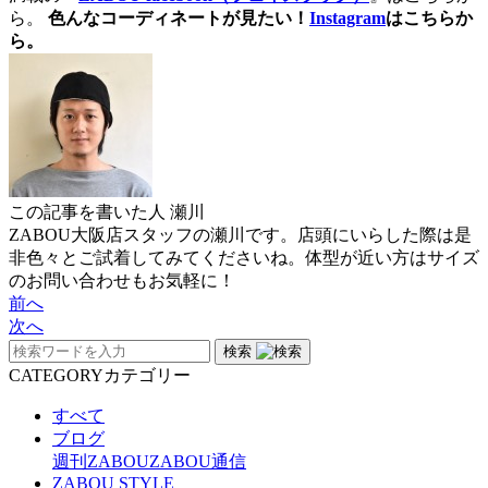
ら。
色んなコーディネートが見たい！
Instagram
はこちらか
ら。
この記事を書いた人
瀬川
ZABOU大阪店スタッフの瀬川です。店頭にいらした際は是
非色々とご試着してみてくださいね。体型が近い方はサイズ
のお問い合わせもお気軽に！
前へ
次へ
検索
CATEGORY
カテゴリー
すべて
ブログ
週刊ZABOU
ZABOU通信
ZABOU STYLE