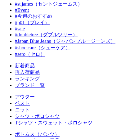
#st.james（セントジェームス）
#Event
#今週のおすすめ
#p01（プレイ）
#sale
#doubletree（ダブルツリー）
#Japan Blue Jeans（ジャパンブルージーンズ）
#shoe care（シューケア）
#sero（セロ）
新着商品
再入荷商品
ランキング
ブランド一覧
アウター
ベスト
ニット
シャツ・ポロシャツ
Tシャツ・スウェット・ポロシャツ
ボトムス（パンツ）