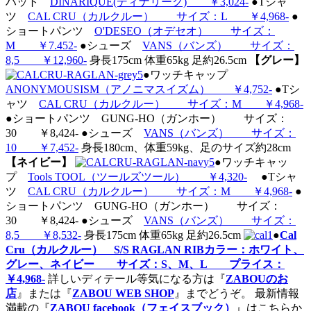
ハット
DINARIQUE(ディナリーク) ￥3,024-
●Tシャ
ツ
CAL CRU（カルクルー） サイズ：L ￥4,968-
●
ショートパンツ
O'DESEO（オデセオ） サイズ：
M ￥7.452-
●シューズ
VANS（バンズ） サイズ：
8,5 ￥12,960-
身長175cm 体重65kg 足約26.5cm
【グレー】
●ワッチキャップ
ANONYMOUSISM（アノニマスイズム） ￥4,752-
●Tシ
ャツ
CAL CRU（カルクルー） サイズ：M ￥4,968-
●ショートパンツ GUNG-HO（ガンホー） サイズ：
30 ￥8,424- ●シューズ
VANS（バンズ） サイズ：
10 ￥7,452-
身長180cm、体重59kg、足のサイズ約28cm
【ネイビー】
●ワッチキャッ
プ
Tools TOOL（ツールズツール） ￥4,320-
●Tシャ
ツ
CAL CRU（カルクルー） サイズ：M ￥4,968-
●
ショートパンツ GUNG-HO（ガンホー） サイズ：
30 ￥8,424- ●シューズ
VANS（バンズ） サイズ：
8,5 ￥8,532-
身長175cm 体重65kg 足約26.5cm
●
Cal
Cru（カルクルー） S/S RAGLAN RIBカラー：ホワイト、
グレー、ネイビー サイズ：S、M、L プライス：
￥4,968-
詳しいディテール等気になる方は『
ZABOUのお
店
』または『
ZABOU WEB SHOP
』までどうぞ。
最新情報
満載の『
ZABOU facebook（フェイスブック）
』はこちらか