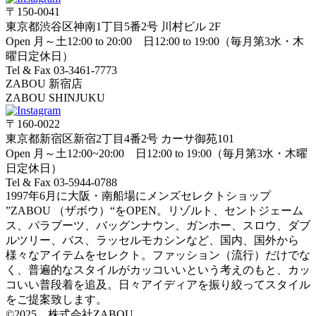
〒150-0041
東京都渋谷区神南1丁目5番2号 川村ビル 2F
Open 月～土12:00 to 20:00 日12:00 to 19:00（毎月第3水・木
曜日定休日）
Tel & Fax 03-3461-7773
ZABOU 新宿店
ZABOU SHINJUKU
〒160-0022
東京都新宿区新宿2丁目4番2号 カーサ御苑101
Open 月～土12:00~20:00 日12:00 to 19:00（毎月第3水・木曜
日定休日）
Tel & Fax 03-5944-0788
1997年6月に大阪・南船場にメンズセレクトショップ
”ZABOU （ザボウ）“をOPEN。リゾルト、セントジェーム
ス、パラブーツ、バッグンナウン、ガンホー、スロウ、ダブ
ルツリー、バス、ラッセルモカシンなど、国内、国外から
様々なアイテムをセレクト。ファッション（流行）だけでな
く、普遍的なスタイルがカッコいいという考えのもと、カッ
コいい普段着を追及。日々アイディアを振り絞ってスタイル
をご提案致します。
©2025 株式会社ZABOU