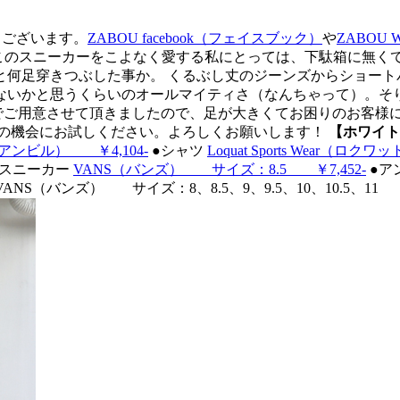
うございます。
ZABOU facebook（フェイスブック）
や
ZABOU 
tic！ このスニーカーをこよなく愛する私にとっては、下駄箱に
と何足穿きつぶした事か。 くるぶし丈のジーンズからショート
ないかと思うくらいのオールマイティさ（なんちゃって）。そ
でご用意させて頂きましたので、足が大きくてお困りのお客様にも
この機会にお試しください。よろしくお願いします！
【ホワイト
l（アンビル） ￥4,104-
●シャツ
Loquat Sports Wear
 ●スニーカー
VANS（バンズ） サイズ：8.5 ￥7,452-
●ア
VANS（バンズ） サイズ：8、8.5、9、9.5、10、10.5、11 ￥