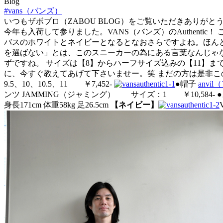
Blog
#vans（バンズ）
いつもザボブロ（ZABOU BLOG）をご覧いただきありがと
今年も入荷して参りました。VANS（バンズ）のAuthen
バスのホワイトとネイビーとなるとなおさらですよね。ほん
を選ばない」とは、このスニーカーの為にある言葉なんじゃ
ずですね。 サイズは【8】からハーフサイズ込みの【11】ま
に、今すぐ教えてあげて下さいませー。笑 まだの方は是非
9.5、10、10.5、11 ￥7,452-
●帽子
anvi
ンツ JAMMING（ジャミング） サイズ：1 ￥10,584-
身長171cm 体重58kg 足26.5cm
【ネイビー】