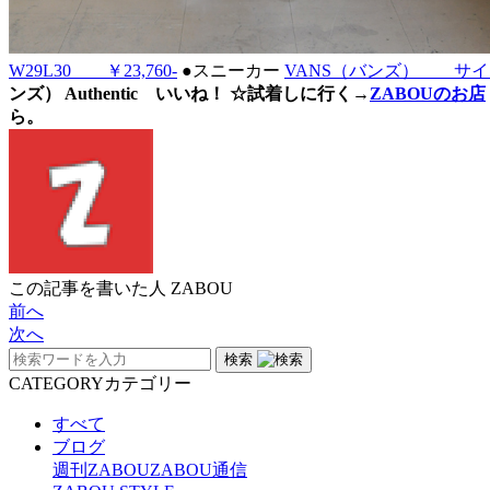
W29L30 ￥23,760-
●スニーカー
VANS（バンズ） サイズ：
ンズ） Authentic いいね！ ☆試着しに行く→
ZABOUのお店
ら。
この記事を書いた人
ZABOU
前へ
次へ
検索
CATEGORY
カテゴリー
すべて
ブログ
週刊ZABOU
ZABOU通信