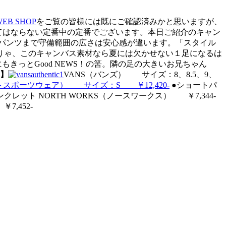
WEB SHOP
をご覧の皆様には既にご確認済みかと思いますが、
無くてはならない定番中の定番でございます。本日ご紹介のキャン
パンツまで守備範囲の広さは安心感が違います。「スタイル
りゃ、このキャンバス素材なら夏には欠かせない１足になるは
きっとGood NEWS！の筈。隣の足の大きいお兄ちゃん
】
VANS（バンズ） サイズ：8、8.5、9、
（ロクワットスポーツウェア） サイズ：S ￥12,420-
●ショートパ
ンクレット NORTH WORKS（ノースワークス） ￥7,344-
7,452-