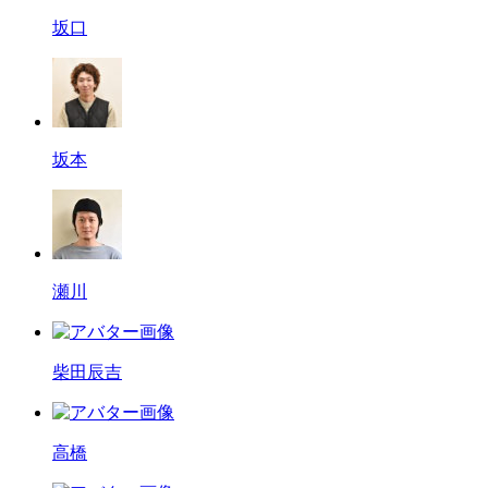
坂口
坂本
瀬川
柴田辰吉
高橋