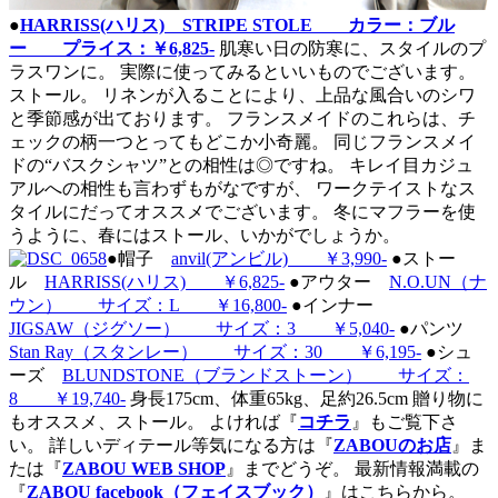
●
HARRISS(ハリス) STRIPE STOLE カラー：ブル
ー プライス：￥6,825-
肌寒い日の防寒に、スタイルのプ
ラスワンに。 実際に使ってみるといいものでございます。
ストール。 リネンが入ることにより、上品な風合いのシワ
と季節感が出ております。 フランスメイドのこれらは、チ
ェックの柄一つとってもどこか小奇麗。 同じフランスメイ
ドの“バスクシャツ”との相性は◎ですね。 キレイ目カジュ
アルへの相性も言わずもがなですが、 ワークテイストなス
タイルにだってオススメでございます。 冬にマフラーを使
うように、春にはストール、いかがでしょうか。
●帽子
anvil(アンビル) ￥3,990-
●ストー
ル
HARRISS(ハリス) ￥6,825-
●アウター
N.O.UN（ナ
ウン） サイズ：L ￥16,800-
●インナー
JIGSAW（ジグソー） サイズ：3 ￥5,040-
●パンツ
Stan Ray（スタンレー） サイズ：30 ￥6,195-
●シュ
ーズ
BLUNDSTONE（ブランドストーン） サイズ：
8 ￥19,740-
身長175cm、体重65kg、足約26.5cm
贈り物に
もオススメ、ストール。 よければ『
コチラ
』もご覧下さ
い。
詳しいディテール等気になる方は『
ZABOUのお店
』ま
たは『
ZABOU WEB SHOP
』までどうぞ。
最新情報満載の
『
ZABOU facebook（フェイスブック）
』はこちらから。