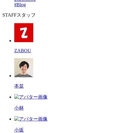
#Blog
STAFF
スタッフ
ZABOU
本並
小林
小坂