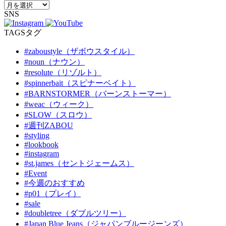
SNS
TAGS
タグ
#zaboustyle（ザボウスタイル）
#noun（ナウン）
#resolute（リゾルト）
#spinnerbait（スピナーベイト）
#BARNSTORMER（バーンストーマー）
#weac（ウィーク）
#SLOW（スロウ）
#週刊ZABOU
#styling
#lookbook
#instagram
#st.james（セントジェームス）
#Event
#今週のおすすめ
#p01（プレイ）
#sale
#doubletree（ダブルツリー）
#Japan Blue Jeans（ジャパンブルージーンズ）