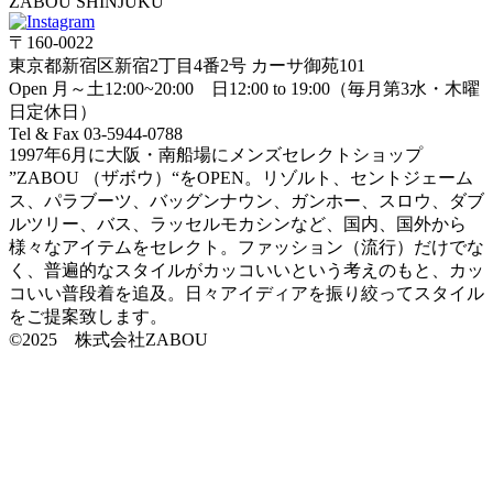
ZABOU SHINJUKU
〒160-0022
東京都新宿区新宿2丁目4番2号 カーサ御苑101
Open 月～土12:00~20:00 日12:00 to 19:00（毎月第3水・木曜
日定休日）
Tel & Fax 03-5944-0788
1997年6月に大阪・南船場にメンズセレクトショップ
”ZABOU （ザボウ）“をOPEN。リゾルト、セントジェーム
ス、パラブーツ、バッグンナウン、ガンホー、スロウ、ダブ
ルツリー、バス、ラッセルモカシンなど、国内、国外から
様々なアイテムをセレクト。ファッション（流行）だけでな
く、普遍的なスタイルがカッコいいという考えのもと、カッ
コいい普段着を追及。日々アイディアを振り絞ってスタイル
をご提案致します。
©2025 株式会社ZABOU