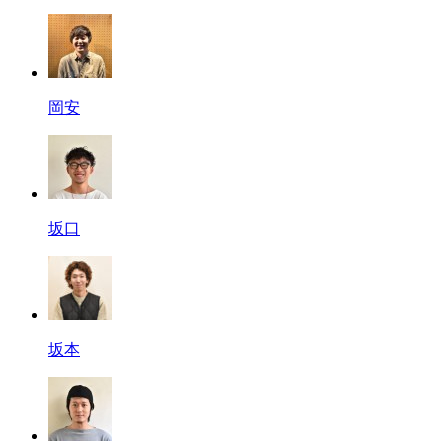
岡安
坂口
坂本