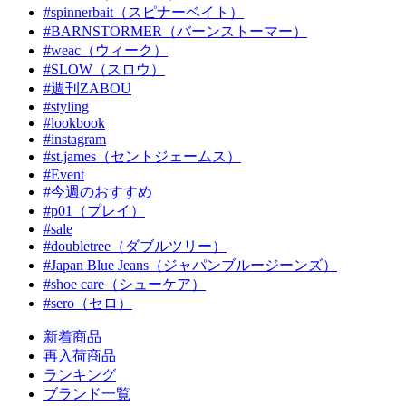
#spinnerbait（スピナーベイト）
#BARNSTORMER（バーンストーマー）
#weac（ウィーク）
#SLOW（スロウ）
#週刊ZABOU
#styling
#lookbook
#instagram
#st.james（セントジェームス）
#Event
#今週のおすすめ
#p01（プレイ）
#sale
#doubletree（ダブルツリー）
#Japan Blue Jeans（ジャパンブルージーンズ）
#shoe care（シューケア）
#sero（セロ）
新着商品
再入荷商品
ランキング
ブランド一覧