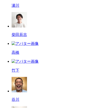
瀬川
柴田辰吉
高橋
竹下
谷川