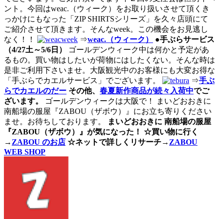
ント。今回はweac.（ウィーク）をお取り扱いさせて頂くき
っかけにもなった「ZIP SHIRTSシリーズ」を久々店頭にて
ご紹介させて頂きます。そんなweek。この機会をお見逃し
なく！！
⇒
weac.（ウィーク）
●
手ぶらサービス
（4/27土～5/6日）
ゴールデンウィーク中は何かと予定があ
るもの。買い物はしたいが荷物にはしたくない。そんな時は
是非ご利用下さいませ。大阪観光中のお客様にも大変お得な
「手ぶらでカエルサービス」でございます。
⇒
手ぶ
らでカエルのだー
その他、
春夏新作商品が続々入荷中
でご
ざいます。
ゴールデンウィークは大阪で！ まいどおおきに
南船場の服屋『ZABOU（ザボウ）』にお立ち寄りください
ませ。お待ちしております。
まいどおおきに 南船場の服屋
『ZABOU（ザボウ）』が気になった！ ☆買い物に行く
→
ZABOU のお店
☆ネットで詳しくリサーチ→
ZABOU
WEB SHOP