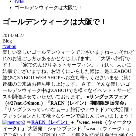
投稿
ゴールデンウィークは大阪で！
ゴールデンウィークは大阪で！
2013.04.27
Blog
#zabou
楽しい楽しいゴールデンウィークでございますね～。それぞ
れのお過ごし方があるかと存じ上げます。 「大阪へ旅行で
す！」 「家でのんびりネットサーフィン。」 はい。大いに
結構でございますね。お近くにいらした際は、是非ZABOU
並びにZABOU WEB SHOPへお立ち寄りくださいませ（笑）
皆様のご来店お待ち申し上げます。 さて、そんな楽しいゴ
ールデンウィーク中はZABOUでも様々なイベント・サービ
スを開催させていただいております。
●
サングラスフェア
（4/27sat.-5/6mon.）『RAEN（レイン） 期間限定販売会』
「サングラスっていいなぁー」旅行やアウトドアで大活躍！
ファッションとして様々なシーンで楽しんじゃいましょう！
⇒
RAEN（レイン）
●
『weac. week（ウィークウ
ィーク）』
大阪発！シャツブランド「weac.（ウィーク）」
でございます。ご好評頂いてます年２回の受注会は恒例イベ