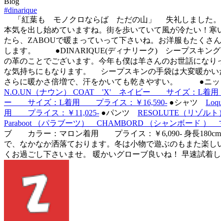
Blog
#dinarique
「紅葉も モノクロならば ただの山」 失礼しました。
本気を出し始めていますね。街を歩いていて風が冷たい！寒
たら、ZABOUで暖まっていって下さいね。お洋服もたくさ
します。
●DINARIQUE(ディナリーク) シープ
の革のことでございます。今年も僕は羊さんのお世話になり
な気持ちにもなります。 シープスキンの手袋は大変暖かい
さらに暖かさ倍増で、汗をかいても乾きやすい。
●ニ
N.O.UN（ナウン） COAT 'X' ネイビー サイズ：L着用
ー サイズ：L着用 プライス：￥16,590-
●シャツ
Lo
用 プライス：￥11,025-
●パンツ
RESOLUTE（リゾル
Paraboot （パラブーツ） CHAMBORD （シャンボード 
ブ カラー：マロン着用 プライス：￥6,090- 身長180
で、なかなか洒落ております。冬は小物で遊ぶのもまた楽し
くお過ごし下さいませ。 暖かいグローブ良いね！ 早速試着