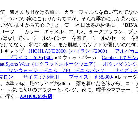
笑 皆さんも出かける前に、カラーフィルムを買い忘れてない
い！ついつい家にこもりがちですが、そんな季節にしか見れな
んございますから安心ですよ。笑 本日は冬のお供に、『
DIN
スキングローブ カラー：キャメル、マロン、ダークブラウン、ブラ
っぱなしです。ウールのインナーを着て、ウールのセーターを
だけでなく、水にも強く、また肌触りもソフトで優しいのです
ットキャップ
HIGHLAND2000（ハイランド2000） アル
 プライス：￥26,040-
●スウェットパーカ
Camber（キャンバ
quat Sports Wear（ロクワットスポーツウェア） ボタ
ト） ワンウォッシュデニム 710 デニムパンツ サイズ：30×
） マロン サイズ：7,5着用 プライス：￥58,800-
●レザーグ
cm、体重56kg、足のサイズ約28cm 落ち着いた色味から
い。お気に入りのアウターとパンツ、靴に、帽子やマフラー、
しに行く
→
ZABOUのお店