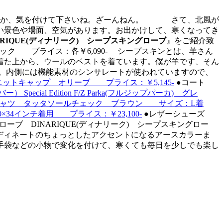
か、気を付けて下さいね。ざーんねん。
さて、北風が
い景色や場面、空気があります。お出かけして、寒くなってき
ARIQUE(ディナリーク) シープスキングローブ
』をご紹介致
ック プライス：各￥6,090- シープスキンとは、羊さん
着た上から、ウールのベストを着ています。僕が羊です、そん
。内側には機能素材のシンサレートが使われていますので、
パカニットキャップ オリーブ プライス：￥5,145-
●コート
ー） Special Edition F/Z Parka(フルジップパーカ) グレ
ンダウンシャツ タッタソールチェック ブラウン サイズ：L着
34インチ着用 プライス：￥23,100-
●レザーシューズ
ローブ DINARIQUE(ディナリーク) シープスキングロー
、コーディネートのちょっとしたアクセントになるアースカラーま
手袋などの小物で変化を付けて、寒くても毎日を少しでも楽し