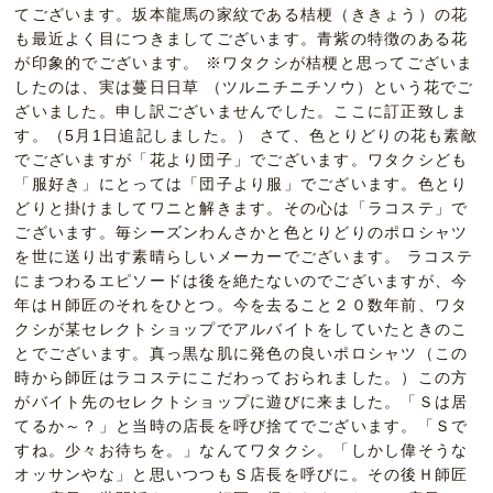
てございます。坂本龍馬の家紋である桔梗（ききょう）の花
も最近よく目につきましてございます。青紫の特徴のある花
が印象的でございます。 ※ワタクシが桔梗と思ってございま
したのは、実は蔓日日草 （ツルニチニチソウ）という花でご
ざいました。申し訳ございませんでした。ここに訂正致しま
す。（5月1日追記しました。） さて、色とりどりの花も素敵
でございますが「花より団子」でございます。ワタクシども
「服好き」にとっては「団子より服」でございます。色とり
どりと掛けましてワニと解きます。その心は「ラコステ」で
ございます。毎シーズンわんさかと色とりどりのポロシャツ
を世に送り出す素晴らしいメーカーでございます。 ラコステ
にまつわるエピソードは後を絶たないのでございますが、今
年はＨ師匠のそれをひとつ。今を去ること２０数年前、ワタ
クシが某セレクトショップでアルバイトをしていたときのこ
とでございます。真っ黒な肌に発色の良いポロシャツ（この
時から師匠はラコステにこだわっておられました。）この方
がバイト先のセレクトショップに遊びに来ました。「Ｓは居
てるか～？」と当時の店長を呼び捨てでございます。「Ｓで
すね。少々お待ちを。」なんてワタクシ。「しかし偉そうな
オッサンやな」と思いつつもＳ店長を呼びに。その後Ｈ師匠