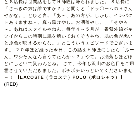
とＳ店長は世間話をしてＨ師匠は帰られました。 Ｓ店長に
「さっきの方は誰ですか？」と聞くと「ドゥ〇ームのＨさん
やがな。」とひと言。「あ～、あの方が。しかし、インパク
トありますね～。真っ黒けやし。お洒落やし。」「そやろ
～。あれはスタイルやねん。毎年４～５月が一番紫外線がキ
ツイからこの時期に肌を焼いておくそうやわ。肌の色が黒い
と原色が映えるからな。」とこういうエピソードでございま
す。 ２０年ほど経った今日、この話をＨ師匠にしたら「ふー
ん。ワシそんなん言うてたんか～？」やて。お洒落もほどほ
どにしといて貰わんとね。 さて、今年も沢山のお色目をご用
意させていただきました。ボチボチいっといてくださいませ
～！
【LACOSTE（ラコステ）POLO（ポロシャツ）】
(RED)