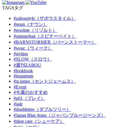
TAGS
タグ
#zaboustyle（ザボウスタイル）
#noun（ナウン）
#resolute（リゾルト）
#spinnerbait（スピナーベイト）
#BARNSTORMER（バーンストーマー）
#weac（ウィーク）
#styling
#SLOW（スロウ）
#週刊ZABOU
#lookbook
#instagram
#st.james（セントジェームス）
#Event
#今週のおすすめ
#p01（プレイ）
#sale
#doubletree（ダブルツリー）
#Japan Blue Jeans（ジャパンブルージーンズ）
#shoe care（シューケア）