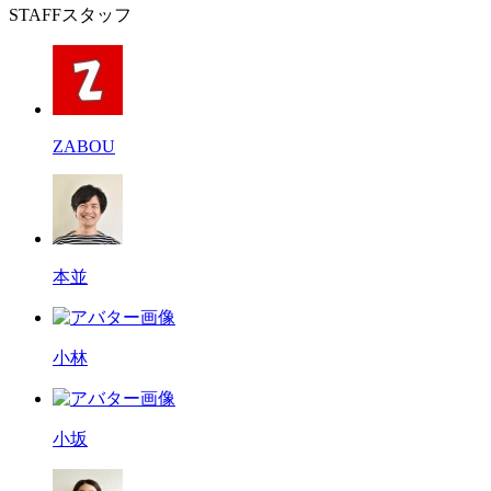
STAFF
スタッフ
ZABOU
本並
小林
小坂