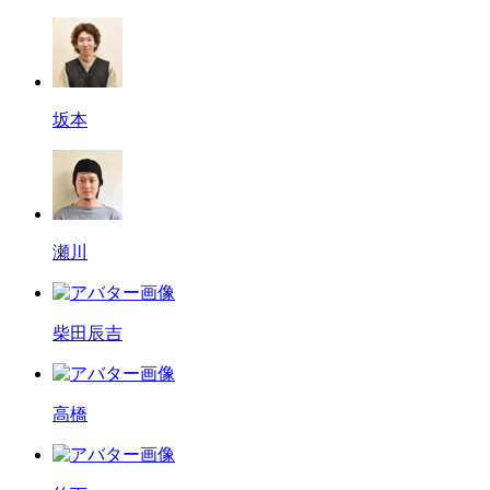
坂本
瀬川
柴田辰吉
高橋