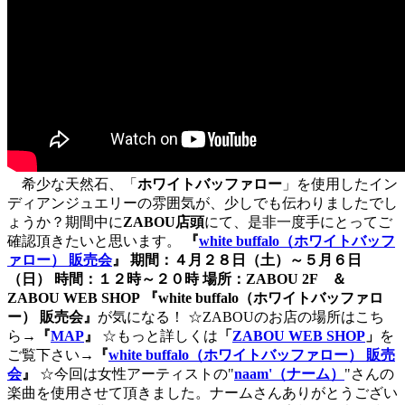
希少な天然石、「
ホワイトバッファロー
」を使用したイン
ディアンジュエリーの雰囲気が、少しでも伝わりましたでし
ょうか？期間中に
ZABOU店頭
にて、是非一度手にとってご
確認頂きたいと思います。
『
white buffalo（ホワイトバッフ
ァロー） 販売会
』 期間：４月２８日（土）～５月６日
（日） 時間：１２時～２０時 場所：ZABOU 2F ＆
ZABOU WEB SHOP
『white buffalo（ホワイトバッファロ
ー） 販売会』
が気になる！ ☆ZABOUのお店の場所はこち
ら
→『
MAP
』
☆もっと詳しくは
「
ZABOU WEB SHOP
」
を
ご覧下さい
→『
white buffalo（ホワイトバッファロー） 販売
会
』
☆今回は女性アーティストの"
naam'（ナーム）
"さんの
楽曲を使用させて頂きました。ナームさんありがとうござい