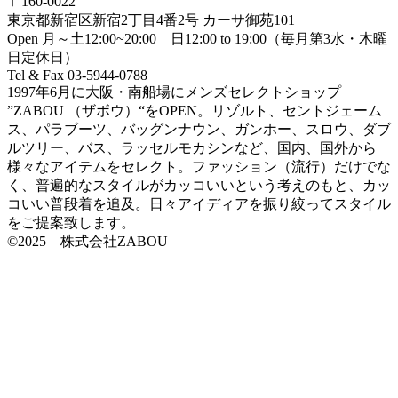
〒160-0022
東京都新宿区新宿2丁目4番2号 カーサ御苑101
Open 月～土12:00~20:00 日12:00 to 19:00（毎月第3水・木曜
日定休日）
Tel & Fax 03-5944-0788
1997年6月に大阪・南船場にメンズセレクトショップ
”ZABOU （ザボウ）“をOPEN。リゾルト、セントジェーム
ス、パラブーツ、バッグンナウン、ガンホー、スロウ、ダブ
ルツリー、バス、ラッセルモカシンなど、国内、国外から
様々なアイテムをセレクト。ファッション（流行）だけでな
く、普遍的なスタイルがカッコいいという考えのもと、カッ
コいい普段着を追及。日々アイディアを振り絞ってスタイル
をご提案致します。
©2025 株式会社ZABOU