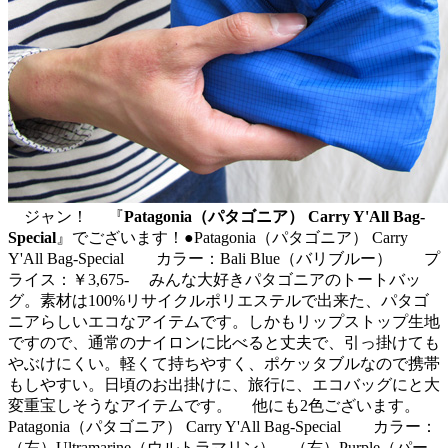
ジャン！
『
Patagonia（パタゴニア） Carry Y'All Bag-
Special
』でございます！
●Patagonia（パタゴニア） Carry
Y'All Bag-Special カラー：Bali Blue（バリブルー） プ
ライス：￥3,675- みんな大好きパタゴニアのトートバッ
グ。素材は100%リサイクルポリエステルで出来た、パタゴ
ニアらしいエコなアイテムです。しかもリップストップ生地
ですので、通常のナイロンに比べると丈夫で、引っ掛けても
やぶけにくい。軽くて持ちやすく、ポケッタブルなので携帯
もしやすい。日頃のお出掛けに、旅行に、エコバッグにと大
変重宝しそうなアイテムです。 他にも2色ございます。
Patagonia（パタゴニア） Carry Y'All Bag-Special カラー：
（左）Ultramarine（ウルトラマリン）、（右）Purple（パー