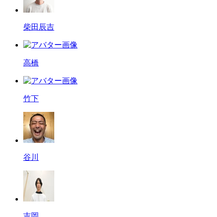
柴田辰吉
高橋
竹下
谷川
吉岡