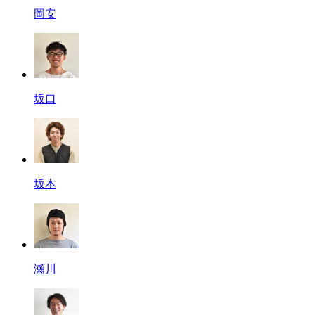
岡安
坂口
坂本
瀬川