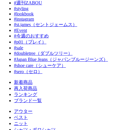
#週刊ZABOU
#styling
#lookbook
#instagram
#st.james（セントジェームス）
#Event
#今週のおすすめ
#p01（プレイ）
#sale
#doubletree（ダブルツリー）
#Japan Blue Jeans（ジャパンブルージーンズ）
#shoe care（シューケア）
#sero（セロ）
新着商品
再入荷商品
ランキング
ブランド一覧
アウター
ベスト
ニット
シャツ・ポロシャツ