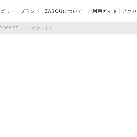
テゴリー
ブランド
ZABOUについて
ご利用ガイド
アクセ
R POCKET（エアポケット）
再入荷商品
アウター
Tシャツ・スウェット・ポ
ボトムス（パンツ）
ロシャツ
ご奉仕品
ZABOU style
お気に入りに追加した商品