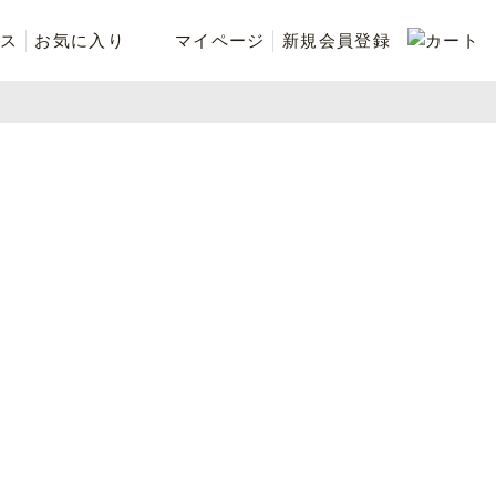
ス
お気に入り
マイページ
新規会員登録
ベスト
ニット
シューズ・ケア用品
ファッション小物
recommend and more
ranking and more