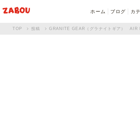
ホーム
ブログ
カ
TOP
投稿
GRANITE GEAR（グラナイトギア） AI
新着商品
シャツ・ポロシャツ
バッグ・ポーチ
Made in Japan