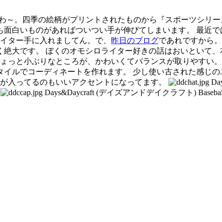
ましたわ～。四季の絵柄がプリントされたものから『スポーツシ
白いものがあればついつい手が伸びてしまいます。 最近では、B
ライター手に入れましてん。で、
昨日のブログ
であれですから。
です。 ぼくのオモシロライター好きの話はおいといて、本日ご紹介
でツバが短め。ちょっと小ぶりなところが、かわいくてバランスが取り
タイルでコーディネートを作れます。 少し使い古された感じの
ぐるっと赤耳が入ってるのもいいアクセントになってます。
Da
-
Days&Daycraft (デイズアンドデイクラフト)