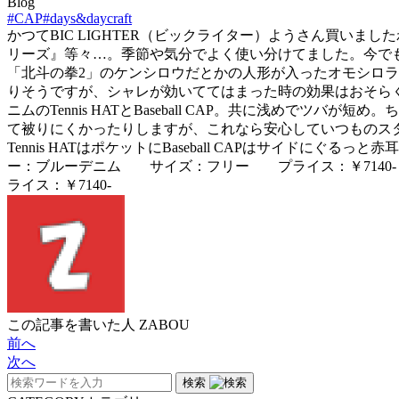
Blog
#CAP
#days&daycraft
かつてBIC LIGHTER（ビックライター）ようさん買い
リーズ』等々…。季節や気分でよく使い分けてました。今でも面
「北斗の拳2」のケンシロウだとかの人形が入ったオモシロ
りそうですが、シャレが効いててはまった時の効果はおそらく絶大
ニムのTennis HATとBaseball CAP。共に浅め
て被りにくかったりしますが、これなら安心していつものス
Tennis HATはポケットにBaseball CAPはサイドに
ー：ブルーデニム サイズ：フリー プライス：￥7140
ライス：￥7140-
この記事を書いた人
ZABOU
前へ
次へ
検索