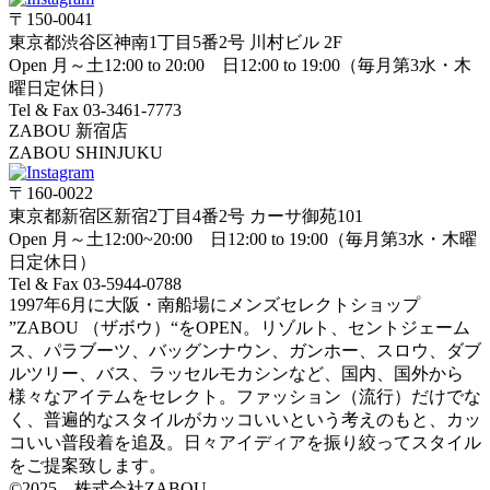
〒150-0041
東京都渋谷区神南1丁目5番2号 川村ビル 2F
Open 月～土12:00 to 20:00 日12:00 to 19:00（毎月第3水・木
曜日定休日）
Tel & Fax 03-3461-7773
ZABOU 新宿店
ZABOU SHINJUKU
〒160-0022
東京都新宿区新宿2丁目4番2号 カーサ御苑101
Open 月～土12:00~20:00 日12:00 to 19:00（毎月第3水・木曜
日定休日）
Tel & Fax 03-5944-0788
1997年6月に大阪・南船場にメンズセレクトショップ
”ZABOU （ザボウ）“をOPEN。リゾルト、セントジェーム
ス、パラブーツ、バッグンナウン、ガンホー、スロウ、ダブ
ルツリー、バス、ラッセルモカシンなど、国内、国外から
様々なアイテムをセレクト。ファッション（流行）だけでな
く、普遍的なスタイルがカッコいいという考えのもと、カッ
コいい普段着を追及。日々アイディアを振り絞ってスタイル
をご提案致します。
©2025 株式会社ZABOU