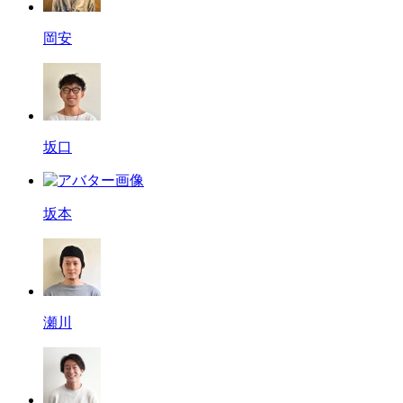
岡安
坂口
坂本
瀬川