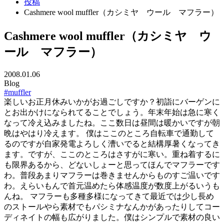
投稿
Cashmere wool muffler（カシミヤ ウール マフラー）
Cashmere wool muffler（カシミヤ ウ
ール マフラー）
2008.01.06
Blog
#muffler
楽しいお正月休みいかがお過ごしですか？初詣にバーゲンに
とお出かけになられてることでしょう。年末年始は急に寒く
なって冷え込みましたね。ここ数日は昼間は暖かいですが朝
晩はやはり冷えます。 僕はここのところ自転車で通勤して
るのですが自家発電よろしく漕いでると結構厚暑くなってき
ます。ですが、ここのところはさすがに寒い。重ね着するに
も限界あるから、どないしょーと思ってほんでマフラーです
わ。普段あまりマフラーは巻きませんからものすご温いです
わ。えらいもんで首元温めたら体感温度が数度上がるいうも
んね。 マフラーも多種多様になってきて最近では少し長め
のストールやら素材でもパシミナなんかがあったりしてコー
ディネイトの幅も広がりました。僕はシンプルで素材の良い