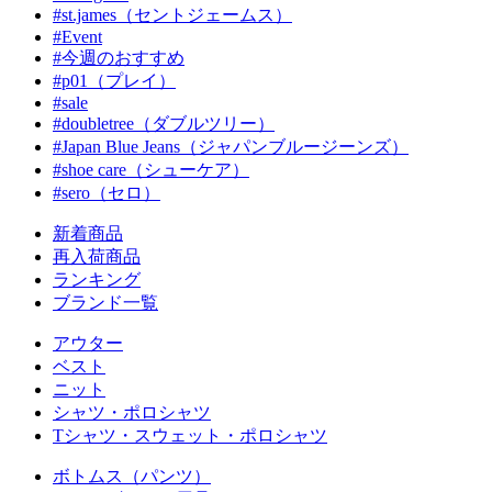
#st.james（セントジェームス）
#Event
#今週のおすすめ
#p01（プレイ）
#sale
#doubletree（ダブルツリー）
#Japan Blue Jeans（ジャパンブルージーンズ）
#shoe care（シューケア）
#sero（セロ）
新着商品
再入荷商品
ランキング
ブランド一覧
アウター
ベスト
ニット
シャツ・ポロシャツ
Tシャツ・スウェット・ポロシャツ
ボトムス（パンツ）