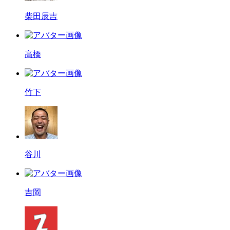
柴田辰吉
高橋
竹下
谷川
吉岡