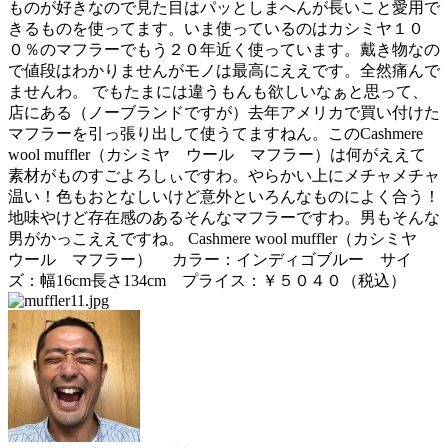
ものが好きなので見た目はパッとしまへんが長いこと愛用で
きるものを使ってます。いま使っているのはカシミヤ１０
０％のマフラーでもう２０年近く使っています。戴き物なの
で値段はわかりませんがモノは最高にええです。全然痛んで
ませんわ。 でもたまには違うもんも欲しいなぁと思って、
店にある（ノーブランドですが）去年アメリカで買い付けた
マフラーを引っ張り出して使うてますねん。このCashmere
wool muffler（カシミヤ ウール マフラー）は何がええて
素材がものすごよろしぃですわ。やらかい上にメチャメチャ
温い！色もおとなしいけど意外といろんなものによく合う！
地味やけど存在感のあるそんなマフラーですわ。男もそんな
男がかっこええですね。 Cashmere wool muffler（カシミヤ
ウール マフラー） カラー：インディゴブルー サイ
ズ：幅16cm長さ134cm プライス：￥５０４０（税込）