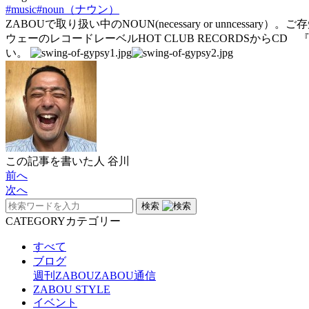
#music
#noun（ナウン）
ZABOUで取り扱い中のNOUN(necessary or unncess
ウェーのレコードレーベルHOT CLUB RECORDSからCD 
い。
この記事を書いた人
谷川
前へ
次へ
検索
CATEGORY
カテゴリー
すべて
ブログ
週刊ZABOU
ZABOU通信
ZABOU STYLE
イベント