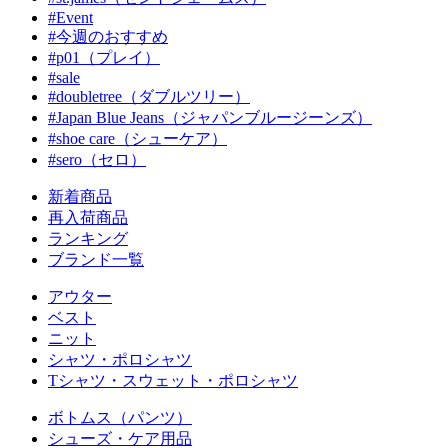
#Event
#今週のおすすめ
#p01（プレイ）
#sale
#doubletree（ダブルツリー）
#Japan Blue Jeans（ジャパンブルージーンズ）
#shoe care（シューケア）
#sero（セロ）
新着商品
再入荷商品
ランキング
ブランド一覧
アウター
ベスト
ニット
シャツ・ポロシャツ
Tシャツ・スウェット・ポロシャツ
ボトムス（パンツ）
シューズ・ケア用品