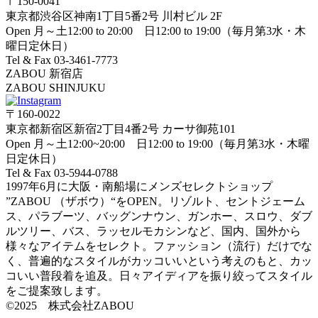
〒150-0041
東京都渋谷区神南1丁目5番2号 川村ビル 2F
Open 月～土12:00 to 20:00 日12:00 to 19:00（毎月第3水・木
曜日定休日）
Tel & Fax 03-3461-7773
ZABOU 新宿店
ZABOU SHINJUKU
〒160-0022
東京都新宿区新宿2丁目4番2号 カーサ御苑101
Open 月～土12:00~20:00 日12:00 to 19:00（毎月第3水・木曜
日定休日）
Tel & Fax 03-5944-0788
1997年6月に大阪・南船場にメンズセレクトショップ
”ZABOU （ザボウ）“をOPEN。リゾルト、セントジェーム
ス、パラブーツ、バッグンナウン、ガンホー、スロウ、ダブ
ルツリー、バス、ラッセルモカシンなど、国内、国外から
様々なアイテムをセレクト。ファッション（流行）だけでな
く、普遍的なスタイルがカッコいいという考えのもと、カッ
コいい普段着を追及。日々アイディアを振り絞ってスタイル
をご提案致します。
©2025 株式会社ZABOU