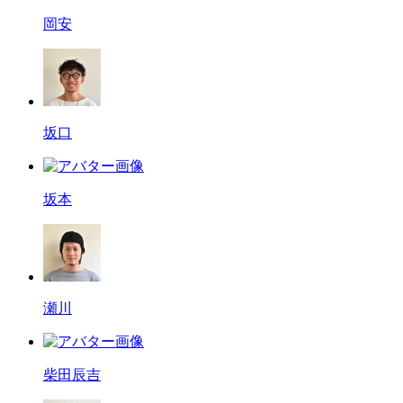
岡安
坂口
坂本
瀬川
柴田辰吉