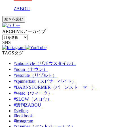
ZABOU
続きを読む
ARCHIVE
アーカイブ
SNS
TAGS
タグ
#zaboustyle（ザボウスタイル）
#noun（ナウン）
#resolute（リゾルト）
#spinnerbait（スピナーベイト）
#BARNSTORMER（バーンストーマー）
#weac（ウィーク）
#SLOW（スロウ）
#週刊ZABOU
#styling
#lookbook
#instagram
#st.james（セントジェームス）