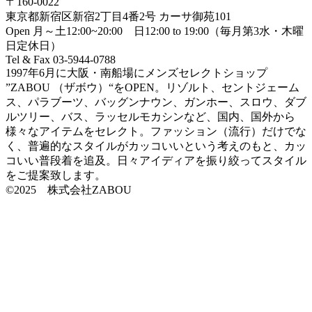
〒160-0022
東京都新宿区新宿2丁目4番2号 カーサ御苑101
Open 月～土12:00~20:00 日12:00 to 19:00（毎月第3水・木曜
日定休日）
Tel & Fax 03-5944-0788
1997年6月に大阪・南船場にメンズセレクトショップ
”ZABOU （ザボウ）“をOPEN。リゾルト、セントジェーム
ス、パラブーツ、バッグンナウン、ガンホー、スロウ、ダブ
ルツリー、バス、ラッセルモカシンなど、国内、国外から
様々なアイテムをセレクト。ファッション（流行）だけでな
く、普遍的なスタイルがカッコいいという考えのもと、カッ
コいい普段着を追及。日々アイディアを振り絞ってスタイル
をご提案致します。
©2025 株式会社ZABOU