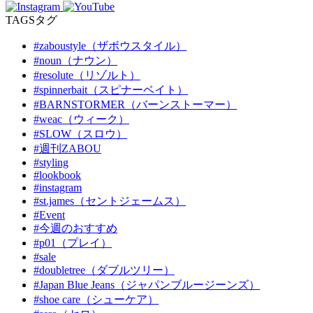
TAGS
タグ
#zaboustyle（ザボウスタイル）
#noun（ナウン）
#resolute（リゾルト）
#spinnerbait（スピナーベイト）
#BARNSTORMER（バーンストーマー）
#weac（ウィーク）
#SLOW（スロウ）
#週刊ZABOU
#styling
#lookbook
#instagram
#st.james（セントジェームス）
#Event
#今週のおすすめ
#p01（プレイ）
#sale
#doubletree（ダブルツリー）
#Japan Blue Jeans（ジャパンブルージーンズ）
#shoe care（シューケア）