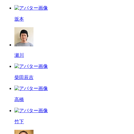
坂本
瀬川
柴田辰吉
高橋
竹下