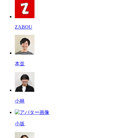
ZABOU
本並
小林
小坂