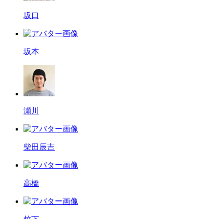
坂口
坂本
瀬川
柴田辰吉
高橋