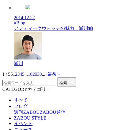
2014.12.22
#Blog
アンティークウォッチの魅力 瀬川編
瀬川
1 / 55
1
2
3
4
5
...
10
20
30
...
»
最後 »
検索
CATEGORY
カテゴリー
すべて
ブログ
週刊ZABOU
ZABOU通信
ZABOU STYLE
イベント
ニュース