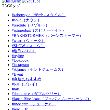
TAGS
タグ
#zaboustyle（ザボウスタイル）
#noun（ナウン）
#resolute（リゾルト）
#spinnerbait（スピナーベイト）
#BARNSTORMER（バーンストーマー）
#weac（ウィーク）
#SLOW（スロウ）
#週刊ZABOU
#styling
#lookbook
#instagram
#st.james（セントジェームス）
#Event
#今週のおすすめ
#p01（プレイ）
#sale
#doubletree（ダブルツリー）
#Japan Blue Jeans（ジャパンブルージーンズ）
#shoe care（シューケア）
#sero（セロ）