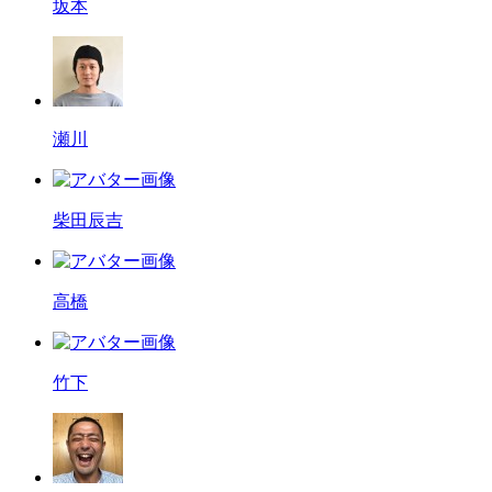
坂本
瀬川
柴田辰吉
高橋
竹下