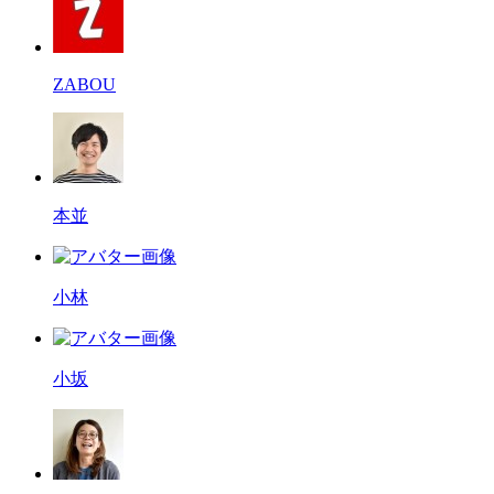
ZABOU
本並
小林
小坂