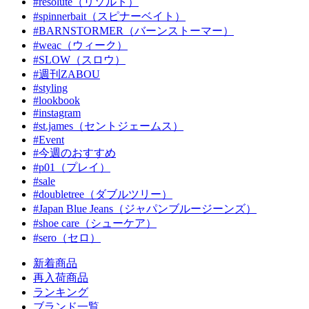
#resolute（リゾルト）
#spinnerbait（スピナーベイト）
#BARNSTORMER（バーンストーマー）
#weac（ウィーク）
#SLOW（スロウ）
#週刊ZABOU
#styling
#lookbook
#instagram
#st.james（セントジェームス）
#Event
#今週のおすすめ
#p01（プレイ）
#sale
#doubletree（ダブルツリー）
#Japan Blue Jeans（ジャパンブルージーンズ）
#shoe care（シューケア）
#sero（セロ）
新着商品
再入荷商品
ランキング
ブランド一覧